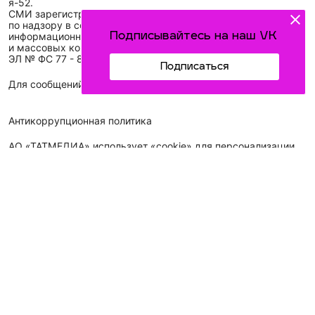
я-52.
СМИ зарегистрировано Федеральной службой
по надзору в сфере связи,
Подписывайтесь на наш VK
информационных технологий
и массовых коммуникаций (Роскомнадзор)
ЭЛ № ФС 77 - 89431 от 14.05.2025
Подписаться
Для сообщений о фактах коррупции: idel-kazan@mail.ru
Антикоррупционная политика
АО «ТАТМЕДИА» использует «cookie»
для персонализации
сервисов и удобства пользователей сайтом. Использование
«cookie» можно отменить в настройках браузера.
Политика конфиденциальности
Телефон АО «ТАТМЕДИА»:
(843) 222 09 84
16+