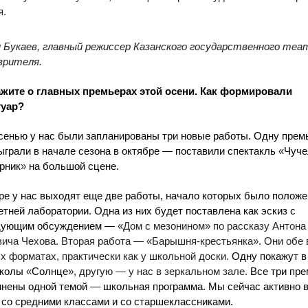
я.
 Букаев, главный режиссер Казанского государственного теа
 зрителя.
ажите о главных премьерах этой осени. Как формировали
туар?
сенью у нас были запланированы три новые работы. Одну прем
ыграли в начале сезона в октябре — поставили спектакль
«
Чуче
рник
»
на большой сцене.
ре у нас выходят еще две работы, начало которых было положе
етней лаборатории. Одна из них будет поставлена как эскиз с
дующим обсуждением —
«Дом с мезонином» по рассказу Антона
ича Чехова. Вторая работа — «Барышня-крестьянка». Они обе
х форматах, практически как у школьной доски.
Одну покажут в
школы
«
Солнце
», другую — у нас в зеркальном зале.
Все три пр
нены одной темой — школьная программа. Мы сейчас активно 
 со средними классами и со старшеклассниками.