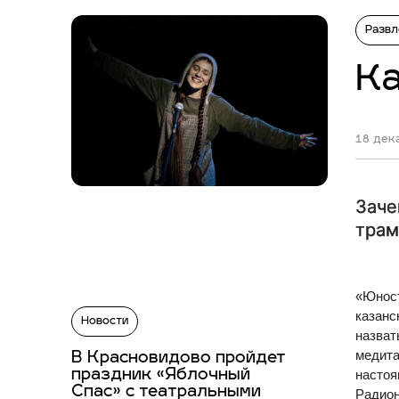
Развл
Ка
18 дека
Заче
трам
«Юност
казанс
Новости
назват
медита
В Красновидово пройдет
праздник «Яблочный
настоя
Спас» с театральными
Радион