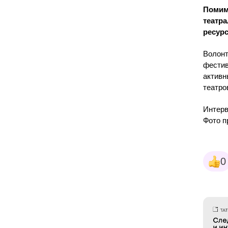
Помимо
театра
ресур
Волонт
фести
активн
театро
Интерв
Фото п
0