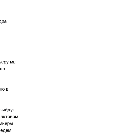
тра
ьеру мы
ло.
но в
 выйдут
 актовом
емьеры
ведем