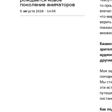
Театр 
рождается новое
поколение аниматоров
то про
впечат
5 августа 2026 - 14:05
что ми
верить
показы
множес
Казан
зрител
аудио
другие
Моя за
гончар
Мы ста
эти ис
путеше
постан
Как по