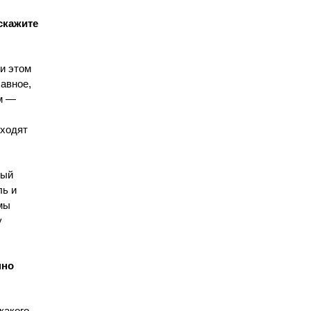
скажите
ри этом
лавное,
ом —
оходят
ный
ль и
 мы
у
нно