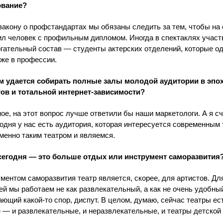
ование?
 закону о профстандартах мы обязаны следить за тем, чтобы на
л человек с профильным дипломом. Иногда в спектаклях участ
гательный состав — студенты актерских отделений, которые о
уже в профессии.
ам удается собирать полные залы молодой аудитории в эпо
тов и тотальной интернет-зависимости?
ое, на этот вопрос лучше ответили бы наши маркетологи. А я с
годня у нас есть аудитория, которая интересуется современным 
менно таким театром и являемся.
 сегодня — это больше отдых или инструмент саморазвития
ментом саморазвития театр является, скорее, для артистов. Дл
ей мы работаем не как развлекательный, а как не очень удобный
ющий какой-то спор, диспут. В целом, думаю, сейчас театры ес
 — и развлекательные, и неразвлекательные, и театры детской