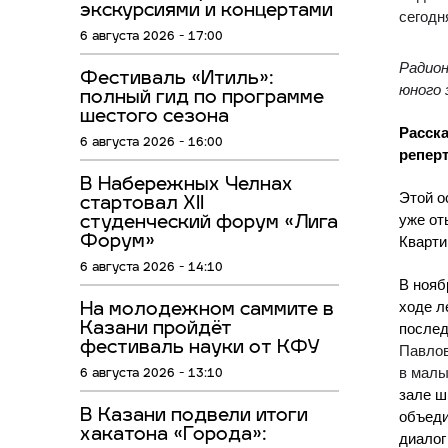
экскурсиями и концертами
сегодн
6 августа 2026 - 17:00
Радион
Фестиваль «Итиль»:
юного
полный гид по программе
шестого сезона
Расск
6 августа 2026 - 16:00
репер
В Набережных Челнах
Этой о
стартовал XII
уже от
студенческий форум «Лига
Форум»
Кварти
6 августа 2026 - 14:10
В нояб
ходе л
На молодежном саммите в
Казани пройдёт
после
фестиваль науки от КФУ
Павлов
в малы
6 августа 2026 - 13:10
зале 
В Казани подвели итоги
объеди
хакатона «Города»:
диалог