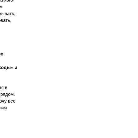
какого-
им
зывать,
вать,
со
ходы» и
ля в
 рядом.
очу все
ним