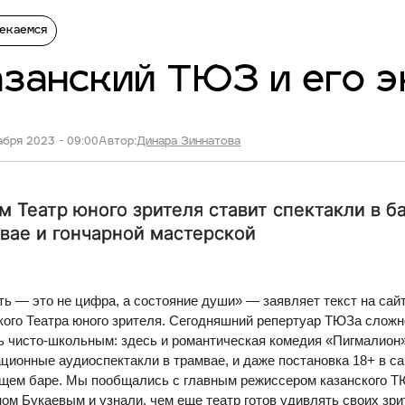
екаемся
занский ТЮЗ и его 
бря 2023 - 09:00
Автор:
Динара Зиннатова
м Театр юного зрителя ставит спектакли в б
вае и гончарной мастерской
ь — это не цифра, а состояние души» — заявляет текст на сай
кого Театра юного зрителя. Сегодняшний репертуар ТЮЗа сложн
ь чисто-школьным: здесь и романтическая комедия «Пигмалион»
ционные аудиоспектакли в трамвае, и даже постановка 18+ в с
щем баре. Мы пообщались с главным режиссером казанского 
ом Букаевым и узнали, чем еще театр готов удивлять своих зр