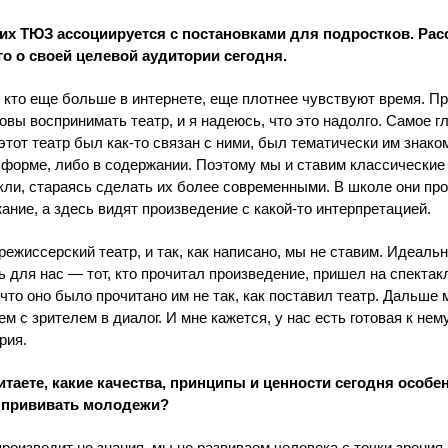
их ТЮЗ ассоциируется с постановками для подростков. Рас
о о своей целевой аудитории сегодня.
, кто еще больше в интернете, еще плотнее чувствуют время. П
товы воспринимать театр, и я надеюсь, что это надолго. Самое г
этот театр был как-то связан с ними, был тематически им знак
 форме, либо в содержании. Поэтому мы и ставим классические
кли, стараясь сделать их более современными. В школе они пр
ание, а здесь видят произведение с какой-то интерпретацией.
ежиссерский театр, и так, как написано, мы не ставим. Идеаль
ь для нас — тот, кто прочитал произведение, пришел на спектак
 что оно было прочитано им не так, как поставил театр. Дальше
ем с зрителем в диалог. И мне кажется, у нас есть готовая к нем
рия.
итаете, какие качества, принципы и ценности сегодня особе
 прививать молодежи?