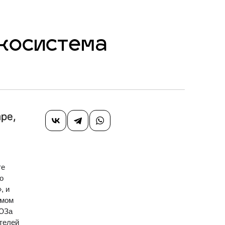
экосистема
аре,
те
о
, и
амом
ТЮЗа
ителей