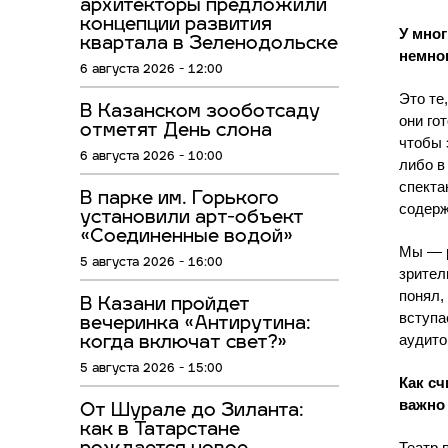
архитекторы предложили
концепции развития
У мног
квартала в Зеленодольске
немног
6 августа 2026 - 12:00
Это те
В Казанском зооботсаду
они го
отметят День слона
чтобы 
6 августа 2026 - 10:00
либо в
спекта
В парке им. Горького
содерж
установили арт-объект
«Соединенные водой»
Мы — р
5 августа 2026 - 16:00
зрител
понял,
В Казани пройдет
вступа
вечеринка «Антирутина:
аудито
когда включат свет?»
5 августа 2026 - 15:00
Как сч
важно
От Шурале до Зиланта:
как в Татарстане