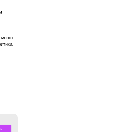
и
с много
ритики,