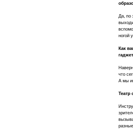
образ
Да, по
выходи
вспомо
ногой 
Как в
гадже
Наверн
что се
А мы и
Театр
Инстру
зрител
вызыва
разные