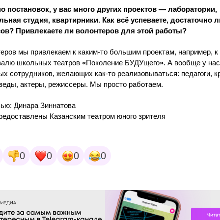
 постановок, у вас много других проектов — лаборатории,
льная студия, квартирники. Как всё успеваете, достаточно л
сов? Привлекаете ли волонтеров для этой работы?
еров мы привлекаем к каким-то большим проектам, например, к
валю школьных театров
«
Поколение БУДУщего
»
. А вообще у на
ых сотрудников, желающих как-то реализовываться: педагоги, к
веды, актеры, режиссеры. Мы просто работаем.
ью: Динара Зиннатова
редоставлены Казанским театром юного зрителя
0
0
0
0