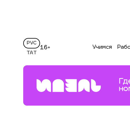
РУС
Учимся
Раб
16+
ТАТ