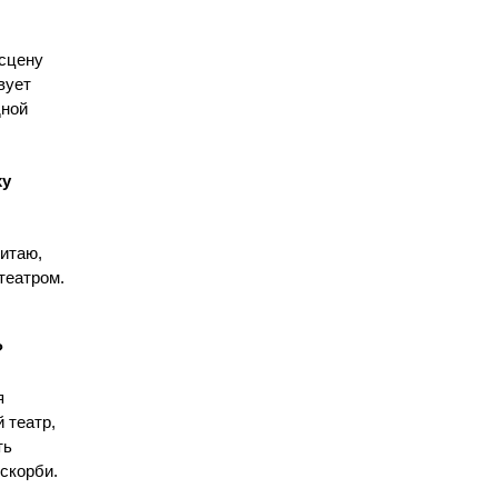
 сцену
вует
дной
ху
читаю,
театром.
?
я
 театр,
ть
 скорби.