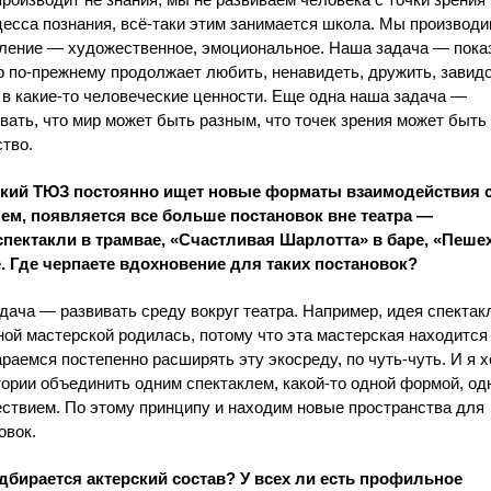
производит не знания, мы не развиваем человека с точки зрения 
цесса познания, всё-таки этим занимается школа. Мы производ
ление — художественное, эмоциональное. Наша задача — пока
р по-прежнему продолжает любить, ненавидеть, дружить, завидо
 в какие-то человеческие ценности. Еще одна наша задача —
вать, что мир может быть разным, что точек зрения может быть
тво.
ский ТЮЗ постоянно ищет новые форматы взаимодействия 
ем, появляется все больше постановок вне театра —
спектакли в трамвае, «Счастливая Шарлотта» в баре, «Пеше
. Где черпаете вдохновение для таких постановок?
дача — развивать среду вокруг театра. Например, идея спектак
ной мастерской родилась, потому что эта мастерская находится
раемся постепенно расширять эту экосреду, по чуть-чуть. И я х
тории объединить одним спектаклем, какой-то одной формой, од
ствием. По этому принципу и находим новые пространства для
овок.
дбирается актерский состав? У всех ли есть профильное