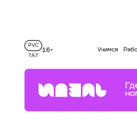
РУС
Учимся
Раб
16+
ТАТ