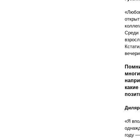
«Любоп
открыт
коллег
Среди 
взросл
Кстати
вечери
Помни
многи
напри
какие
позит
Диляр
«Я впо
однажд
году —