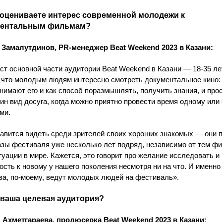
к оцениваете интерес современной молодежи к
ментальным фильмам?
Замалутдинов, PR-менеджер Beat Weekend 2023 в Казани:
ст основной части аудитории Beat Weekend в Казани — 18-35 ле
 что молодым людям интересно смотреть документальное кино:
нимают его и как способ поразмышлять, получить знания, и прос
ин вид досуга, когда можно приятно провести время одному или 
ями.
авится видеть среди зрителей своих хороших знакомых — они 
азы фестиваля уже несколько лет подряд, независимо от тем ф
туации в мире. Кажется, это говорит про желание исследовать и
ость к новому у нашего поколения несмотря ни на что. И именно
ва, по-моему, ведут молодых людей на фестиваль».
о ваша целевая аудитория?
 Ахметгараева, продюсерка Beat Weekend 2023 в Казани: