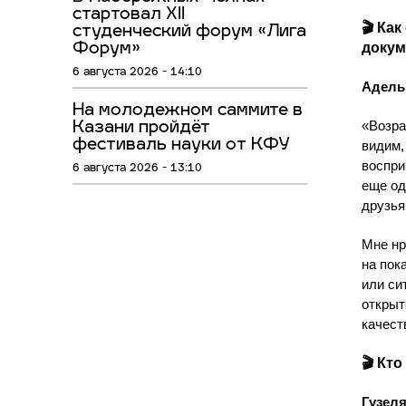
стартовал XII
🎬 Ка
студенческий форум «Лига
доку
Форум»
6 августа 2026 - 14:10
Адель 
На молодежном саммите в
«Возра
Казани пройдёт
фестиваль науки от КФУ
видим,
воспри
6 августа 2026 - 13:10
еще од
друзь
Мне нр
на пок
или си
открыт
качест
🎬 Кт
Гузеля