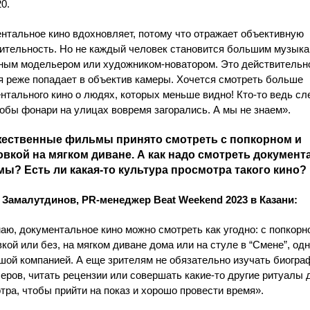
20.
нтальное кино вдохновляет, потому что отражает объективную
ительность. Но не каждый человек становится большим музыка
ным модельером или художником-новатором. Это действительн
я реже попадает в объектив камеры. Хочется смотреть больше
нтального кино о людях, которых меньше видно! Кто-то ведь сл
тобы фонари на улицах вовремя загорались. А мы не знаем».
ественные фильмы принято смотреть с попкорном и
овкой на мягком диване. А как надо смотреть докумен
ы? Есть ли какая-то культура просмотра такого кино?
Замалутдинов, PR-менеджер Beat Weekend 2023 в Казани:
аю, документальное кино можно смотреть как угодно: с попкорн
вкой или без, на мягком диване дома или на стуле в “Смене”, од
шой компанией. А еще зрителям не обязательно изучать биогр
еров, читать рецензии или совершать какие-то другие ритуалы 
тра, чтобы прийти на показ и хорошо провести время».