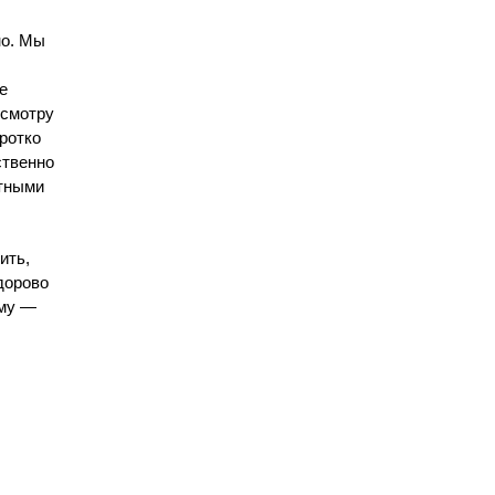
но. Мы
е
осмотру
ротко
ственно
ятными
ить,
дорово
ему —