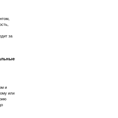
нтом,
ость,
едит за
тальные
ом и
ному или
афию
до