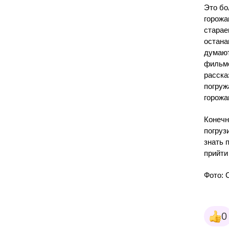
Это бо
горожа
старае
остана
думают
фильмо
расска
погруж
горожа
Конечн
погруз
знать 
прийти
Фото: 
0