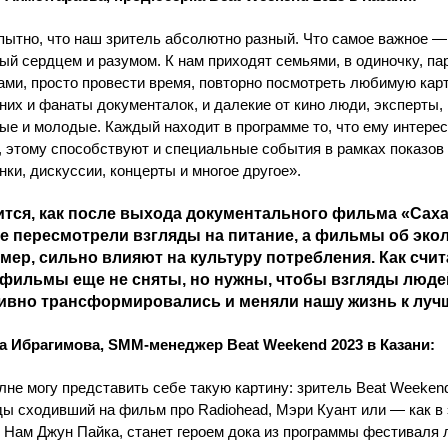
ытно, что наш зритель абсолютно разный. Что самое важное —
ый сердцем и разумом. К нам приходят семьями, в одиночку, па
ами, просто провести время, повторно посмотреть любимую карт
них и фанаты документалок, и далекие от кино люди, эксперты,
ые и молодые. Каждый находит в программе то, что ему интерес
, этому способствуют и специальные события в рамках показов
нки, дискуссии, концерты и многое другое».
тся, как после выхода документального фильма «Сах
е пересмотрели взгляды на питание, а фильмы об экол
мер, сильно влияют на культуру потребления. Как счит
 фильмы еще не сняты, но нужны, чтобы взгляды люде
ивно трансформировались и меняли нашу жизнь к лу
а Ибрагимова, SMM-менеджер Beat Weekend 2023 в Казани:
лне могу представить себе такую картину: зритель Beat Weeken
ы сходивший на фильм про Radiohead, Мэри Куант или — как в
 Нам Джун Пайка, станет героем дока из программы фестиваля 