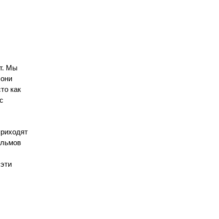
т. Мы
 они
то как
с
приходят
ильмов
 эти