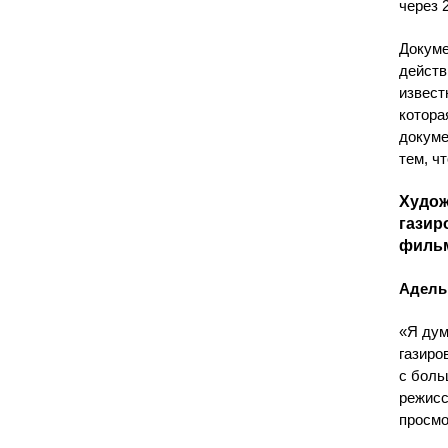
через 
Докуме
действ
извест
котора
докуме
тем, ч
Худож
газир
фильм
Адель 
«Я дум
газиро
с боль
режисс
просмо