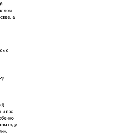
ой
риллом
скве, а
с
сь с
у?
nd) —
 и про
собенно
том году
ми».