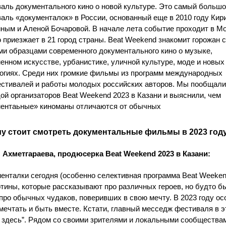
аль документального кино о новой культуре. Это самый больш
аль «документалок» в России, основанный еще в 2010 году Ки
ным и Аленой Бочаровой. В начале лета событие проходит в Мо
 приезжает в 21 город страны. Beat Weekend знакомит горожан 
и образцами современного документального кино о музыке,
енном искусстве, урбанистике, уличной культуре, моде и новых
огиях. Среди них громкие фильмы из программ международных
стивалей и работы молодых российских авторов. Мы пообщали
ой организаторов Beat Weekend 2023 в Казани и выяснили, чем
ентаьные» киноманы отличаются от обычных
у стоит смотреть документальные фильмы в 2023 год
 Ахметгараева, продюсерка Beat Weekend 2023 в Казани:
енталки сегодня (особенно селективная программа Beat Weeke
ртины, которые рассказывают про различных героев, но будто бы
про обычных чудаков, поверивших в свою мечту. В 2023 году о
мечтать и быть вместе. Кстати, главный месседж фестиваля в э
здесь”. Рядом со своими зрителями и локальными сообщества