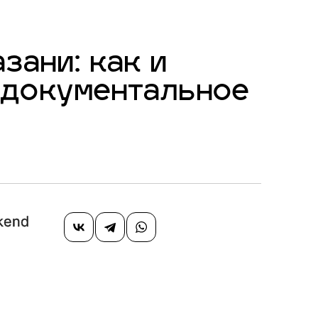
зани: как и
 документальное
kend
й