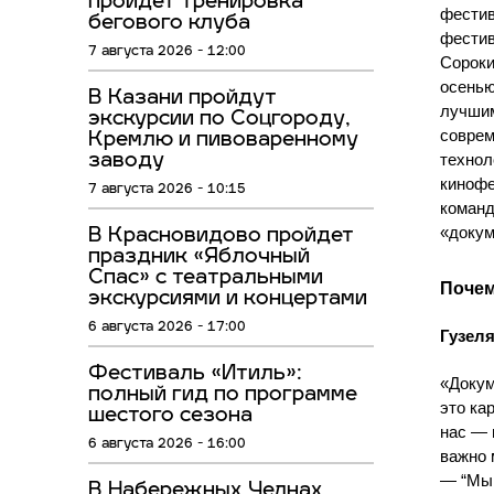
пройдет тренировка
фестив
бегового клуба
фестив
7 августа 2026 - 12:00
Сороки
осенью
В Казани пройдут
лучшим
экскурсии по Соцгороду,
соврем
Кремлю и пивоваренному
заводу
технол
кинофе
7 августа 2026 - 10:15
команд
«докум
В Красновидово пройдет
праздник «Яблочный
Спас» с театральными
Почем
экскурсиями и концертами
6 августа 2026 - 17:00
Гузеля
Фестиваль «Итиль»:
«Докум
полный гид по программе
это ка
шестого сезона
нас — 
6 августа 2026 - 16:00
важно 
— “Мы 
В Набережных Челнах