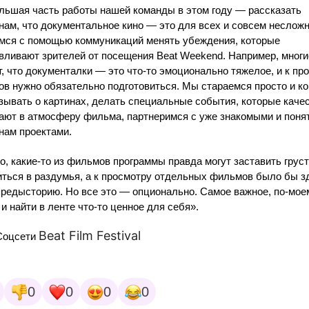
льшая часть работы нашей команды в этом году — рассказать
нам, что документальное кино — это для всех и совсем неслож
мся с помощью коммуникаций менять убеждения, которые
вливают зрителей от посещения Beat Weekend. Например, многи
, что документалки — это что-то эмоционально тяжелое, и к пр
в нужно обязательно подготовиться. Мы стараемся просто и ко
зывать о картинах, делать специальные события, которые каче
ают в атмосферу фильма, партнеримся с уже знакомыми и пон
нам проектами.
о, какие-то из фильмов программы правда могут заставить груст
иться в раздумья, а к просмотру отдельных фильмов было бы з
предысторию. Но все это — опционально. Самое важное, по-мо
 и найти в ленте что-то ценное для себя».
Beat Film Festival
Соцсети
0
0
0
0