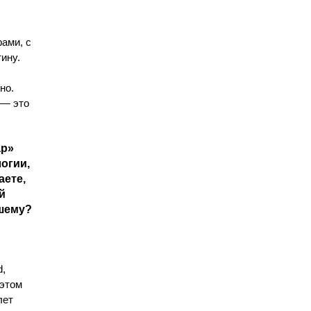
рами, с
ину.
но.
 — это
ар»
огии,
аете,
й
чшему?
d,
 этом
лет