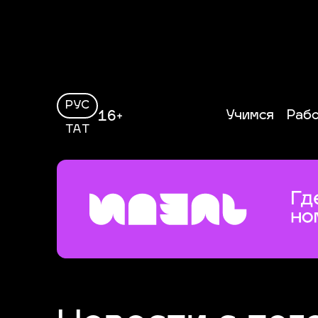
РУС
Учимся
Раб
16+
ТАТ