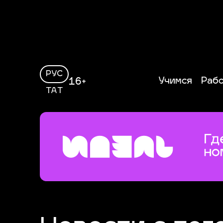
РУС
Учимся
Раб
16+
ТАТ