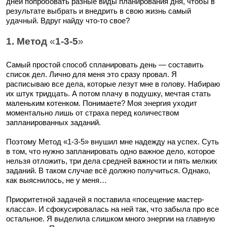
дней попробовать разные виды планирования дня, чтобы в
результате выбрать и внедрить в свою жизнь самый
удачный. Вдруг найду что-то свое?
1. Метод
«
1-3-5
»
Самый простой способ спланировать день — составить
список дел. Лично для меня это сразу провал. Я
расписываю все дела, которые лезут мне в голову. Набираю
их штук тридцать. А потом плачу в подушку, мечтая стать
маленьким котенком. Понимаете? Моя энергия уходит
моментально лишь от страха перед количеством
запланированных заданий.
Поэтому Метод «1-3-5» внушил мне надежду на успех. Суть
в том, что нужно запланировать одно важное дело, которое
нельзя отложить, три дела средней важности и пять мелких
заданий. В таком случае всё должно получиться. Однако,
как выяснилось, не у меня…
Приоритетной задачей я поставила «посещение мастер-
класса». И сфокусировалась на ней так, что забыла про все
остальное. Я выделила слишком много энергии на главную