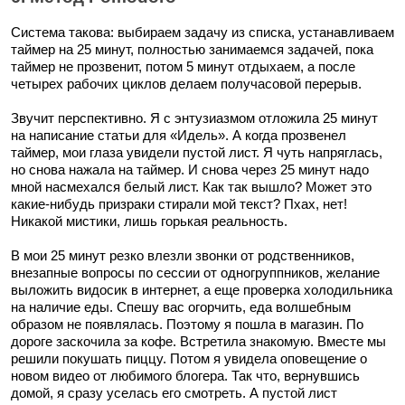
Система такова: выбираем задачу из списка, устанавливаем
таймер на 25 минут, полностью занимаемся задачей, пока
таймер не прозвенит, потом 5 минут отдыхаем, а после
четырех рабочих циклов делаем получасовой перерыв.
Звучит перспективно. Я с энтузиазмом отложила 25 минут
на написание статьи для «Идель». А когда прозвенел
таймер, мои глаза увидели пустой лист. Я чуть напряглась,
но снова нажала на таймер. И снова через 25 минут надо
мной насмехался белый лист. Как так вышло? Может это
какие-нибудь призраки стирали мой текст? Пхах, нет!
Никакой мистики, лишь горькая реальность.
В мои 25 минут резко влезли звонки от родственников,
внезапные вопросы по сессии от одногруппников, желание
выложить видосик в интернет, а еще проверка холодильника
на наличие еды. Спешу вас огорчить, еда волшебным
образом не появлялась. Поэтому я пошла в магазин. По
дороге заскочила за кофе. Встретила знакомую. Вместе мы
решили покушать пиццу. Потом я увидела оповещение о
новом видео от любимого блогера. Так что, вернувшись
домой, я сразу уселась его смотреть. А пустой лист