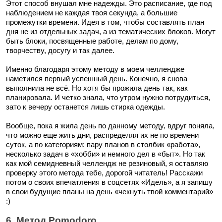
Этот способ внушал мне надежды. Это расписание, где под
наблюдением не каждая твоя секунда, а большие
промежутки времени. Идея в том, чтобы составлять план
дня не из отдельных задач, а из тематических блоков. Могут
быть блоки, посвященные работе, делам по дому,
творчеству, досугу и так далее.
Именно благодаря этому методу в моем челлендже
наметился первый успешный день. Конечно, я снова
выполнила не всё. Но хотя бы прожила день так, как
планировала. И четко знала, что утром нужно потрудиться,
зато к вечеру останется лишь стирка одежды.
Вообще, пока я жила день по данному методу, вдруг поняла,
что можно еще жить дни, распределяя их не по времени
суток, а по категориям: пару планов в столбик «работа»,
несколько задач в «хобби» и немного дел в «быт». Но так
как мой семидневный челлендж не резиновый, я оставляю
проверку этого метода тебе, дорогой читатель! Расскажи
потом о своих впечатления в соцсетях «Идель», а я запишу
в свои будущие планы на день «чекнуть твой комментарий»
:)
6. Метод Pomodoro