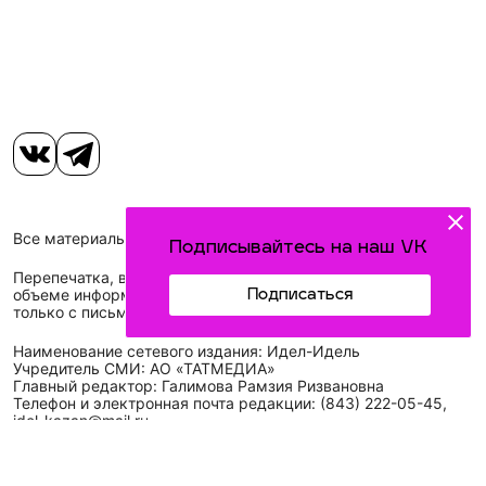
Все материалы, размещенные на сайте, защищены законом.
Подписывайтесь на наш VK
Перепечатка, воспроизведение и распространение в любом
объеме информации, размещенной на сайте, возможна
Подписаться
только с письменного согласия редакций СМИ.
Наименование сетевого издания: Идел-Идель
Учредитель СМИ: АО «ТАТМЕДИА»
Главный редактор: Галимова Рамзия Ризвановна
Телефон и электронная почта редакции: (843) 222-05-45,
idel-kazan@mail.ru
Адрес редакции: 420066, Российская Федерация,
Республика Татарстан, г. Казань, ул. Декабристов, д. 2, а/
я-52.