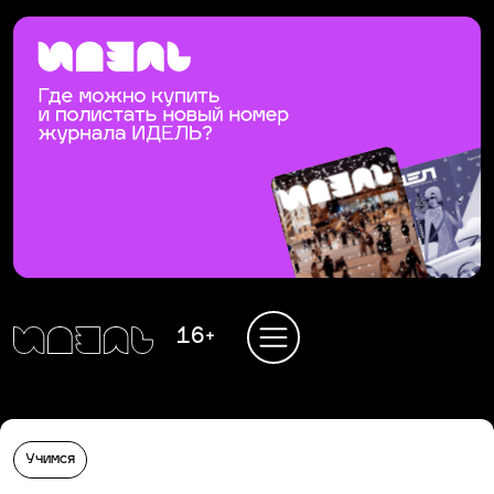
16+
Учимся