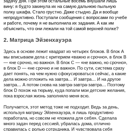
задачу дня. При этом остальные восемь внушали лишь
вину: я будто закинула их на самую дальнюю пыльную
полку шкафа. Стало грустно. Даже стыдно. Да и вообще
непродуктивно. Поступали сообщения с вопросами по учебе
и работе, почему я не выполнила их задания. А как им
объяснить, что они лежали на той самой верхней полке?
2. Матрица Эйзенхауэра
Здесь в основе лежит квадрат из четырех блоков. В блок А
мы вписываем дела с критерием
«
важно и срочно
»
, в блок В
—
«
не срочно, но важно
»
. В блок С —
«
не важно, но срочно
»
,
в блок D —
«
не срочно и не важно
»
. По сути, система сразу
дает понять, на чем нужно сфокусироваться сейчас, а какие
дела можно отложить на завтра… И завтра… И на другое
завтра… А потом снова на завтра-завтра-завтра… Поэтому
блок D похож на тюрьму, куда попали мои детские желания,
пока взрослая жизнь заполняло меня всю.
Получается, этот метод тоже не подходит. Ведь за день,
используя матрицу Эйзенхауэра, я лишь продуктивно
поработала, но совсем не
«
пожила для себя
»
. Сделала
много задач перед сессией, убралась дома, отлично
справилась с ролью сотрудника. И чувствовала себя