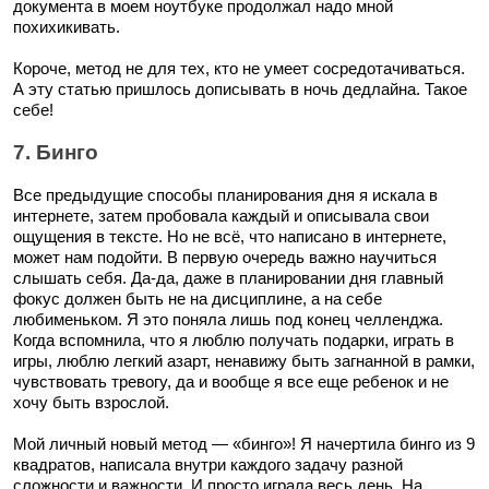
документа в моем ноутбуке продолжал надо мной
похихикивать.
Короче, метод не для тех, кто не умеет сосредотачиваться.
А эту статью пришлось дописывать в ночь дедлайна. Такое
себе!
7. Бинго
Все предыдущие способы планирования дня я искала в
интернете, затем пробовала каждый и описывала свои
ощущения в тексте. Но не всё, что написано в интернете,
может нам подойти. В первую очередь важно научиться
слышать себя. Да-да, даже в планировании дня главный
фокус должен быть не на дисциплине, а на себе
любименьком. Я это поняла лишь под конец челленджа.
Когда вспомнила, что я люблю получать подарки, играть в
игры, люблю легкий азарт, ненавижу быть загнанной в рамки,
чувствовать тревогу, да и вообще я все еще ребенок и не
хочу быть взрослой.
Мой личный новый метод — «бинго»! Я начертила бинго из 9
квадратов, написала внутри каждого задачу разной
сложности и важности. И просто играла весь день. На