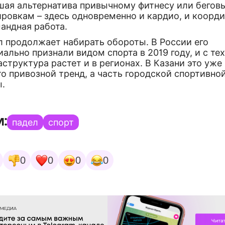
шая альтернатива привычному фитнесу или бегов
ровкам – здесь одновременно и кардио, и коорди
андная работа.
л продолжает набирать обороты. В России его
ально признали видом спорта в 2019 году, и с тех
структура растет и в регионах. В Казани это уже
о привозной тренд, а часть городской спортивно
ы.
и:
падел
спорт
0
0
0
0