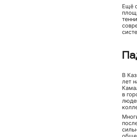
Ещё 
площ
тенни
совр
систе
Па
В Ка
лет н
Кама
в гор
людей
колл
Многи
после
силь
обще