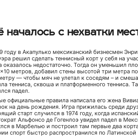
ё началось с нехватки мес
9 году в Акапулько мексиканский бизнесмен Энри
эра решил сделать теннисный корт у себя на уча
а оказалось недостаточно. Тогда он уменьшил пл
×10 метров, добавил стены высотой три метра п
метру — чтобы мяч не улетал к соседям – и смеш
ла тенниса, сквоша и платформенного тенниса. Т
лся падел.
ые официальные правила написала его жена Вивиа
ок на день рождения. Игра прижилась среди дру
ящий старт случился в 1974 году, когда испански
ократ Альфонсо де Гогенлоэ увидел падел в Мекс
лся в Марбелью и построил там первые два корта
нии спорт быстро распространился по Латинской