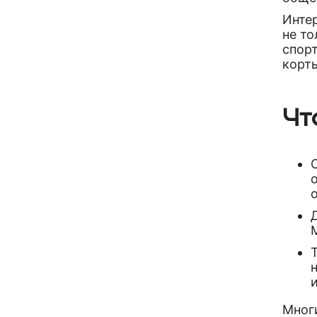
Интер
не то
спор
корт
Чт
Многи