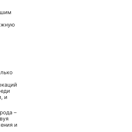
ьшим
ажную
олько
окаций
реди
, и
рода –
твуя
ения и