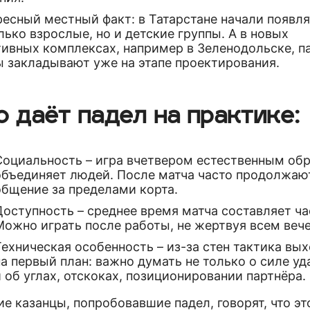
есный местный факт: в Татарстане начали появл
лько взрослые, но и детские группы. А в новых
тивных комплексах, например в Зеленодольске, п
ы закладывают уже на этапе проектирования.
о даёт падел на практике:
Социальность – игра вчетвером естественным об
объединяет людей. После матча часто продолжаю
общение за пределами корта.
Доступность – среднее время матча составляет ча
Можно играть после работы, не жертвуя всем веч
Техническая особенность – из-за стен тактика вы
на первый план: важно думать не только о силе уд
и об углах, отскоках, позиционировании партнёра.
е казанцы, попробовавшие падел, говорят, что эт