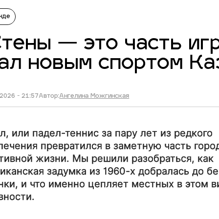
нде
тены — это часть игр
ал новым спортом Ка
2026 - 21:57
Автор:
Ангелина Можгинская
л, или падел-теннис за пару лет из редкого
лечения превратился в заметную часть горо
тивной жизни. Мы решили разобраться, как
иканская задумка из 1960-х добралась до б
нки, и что именно цепляет местных в этом в
вности.