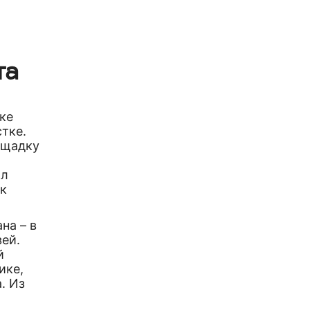
та
ке
стке.
ощадку
о
ал
ак
на – в
зей.
й
ике,
. Из