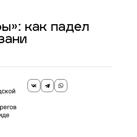
ы»: как падел
зани
дской
ерегов
иде