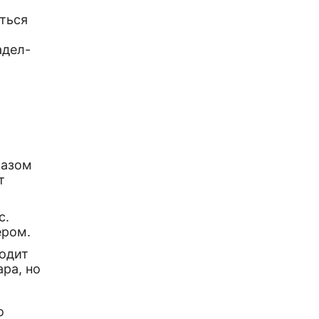
яться
адел-
разом
т
с.
ером.
ходит
ара, но
о