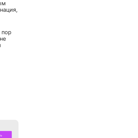
ым
нация,
 пор
 не
й