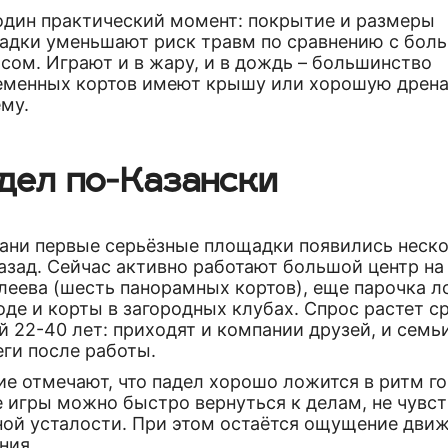
один практический момент: покрытие и размеры
адки уменьшают риск травм по сравнению с бол
сом. Играют и в жару, и в дождь – большинство
еменных кортов имеют крышу или хорошую дрен
му.
дел по-Казански
зани первые серьёзные площадки появились неск
азад. Сейчас активно работают большой центр на
леева (шесть панорамных кортов), еще парочка л
оде и корты в загородных клубах. Спрос растет с
 22-40 лет: приходят и компании друзей, и семьи
еги после работы.
е отмечают, что падел хорошо ложится в ритм го
 игры можно быстро вернуться к делам, не чувс
ной усталости. При этом остаётся ощущение движ
ния.