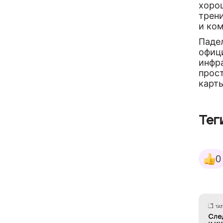
хоро
трени
и ком
Паде
офици
инфра
прост
карт
Тег
0