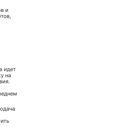
в и
тов,
а идет
ку на
вия.
среднем
Подача
тить