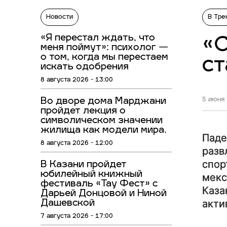
Новости
В Тре
«Я перестал ждать, что
«С
меня поймут»: психолог —
о том, когда мы перестаем
ст
искать одобрения
8 августа 2026 - 13:00
Во дворе дома Марджани
5 июня 
пройдет лекция о
символическом значении
жилища как модели мира.
Паде
8 августа 2026 - 12:00
разв
спор
В Казани пройдет
юбилейный книжный
мекс
фестиваль «Тау Фест» с
Каза
Дарьей Донцовой и Ниной
акти
Дашевской
7 августа 2026 - 17:00