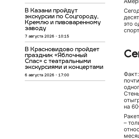
Амери
Сего
В Казани пройдут
экскурсии по Соцгороду,
деся
Кремлю и пивоваренному
это 
заводу
спорт
7 августа 2026 - 10:15
В Красновидово пройдет
Се
праздник «Яблочный
Спас» с театральными
экскурсиями и концертами
Факт:
6 августа 2026 - 17:00
почти
одно
Стены
отыг
на 60
Ракет
– тол
относ
меся