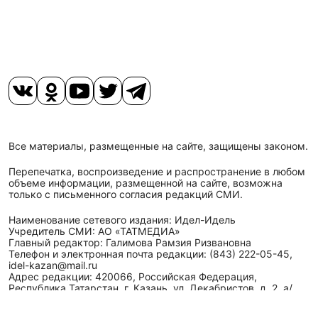
Все материалы, размещенные на сайте, защищены законом.
Перепечатка, воспроизведение и распространение в любом
объеме информации, размещенной на сайте, возможна
только с письменного согласия редакций СМИ.
Наименование сетевого издания: Идел-Идель
Учредитель СМИ: АО «ТАТМЕДИА»
Главный редактор: Галимова Рамзия Ризвановна
Телефон и электронная почта редакции: (843) 222-05-45,
idel-kazan@mail.ru
Адрес редакции: 420066, Российская Федерация,
Республика Татарстан, г. Казань, ул. Декабристов, д. 2, а/
я-52.
СМИ зарегистрировано Федеральной службой