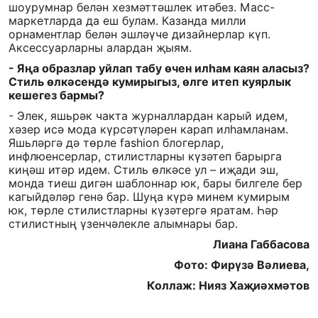
шоурумнар белән хезмәттәшлек итәбез. Масс-
маркетларда да еш булам. Казанда милли
орнаментлар белән эшләүче дизайнерлар күп.
Аксессуарларны алардан җыям.
- Яңа образлар уйлап табу өчен илһам каян аласыз?
Стиль өлкәсендә кумирыгыз, өлге итеп куярлык
кешегез бармы?
- Элек, яшьрәк чакта журналлардан карый идем,
хәзер исә мода күрсәтүләрен карап илһамланам.
Яшьләргә дә төрле fashion блогерлар,
инфлюенсерлар, стилистларны күзәтеп барырга
киңәш итәр идем. Стиль өлкәсе ул – иҗади эш,
монда тиеш дигән шаблоннар юк, бары билгеле бер
кагыйдәләр генә бар. Шуңа күрә минем кумирым
юк, төрле стилистларны күзәтергә яратам. Һәр
стилистның үзенчәлекле алымнары бар.
Лиана Габбасова
Фото: Фирүзә Вәлиева,
Коллаж: Нияз Хаҗиәхмәтов