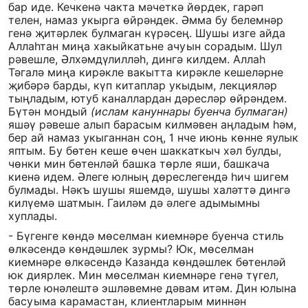
бар иде. Кечкенә чакта мәчеткә йөрдек, гарәп
телен, намаз укырга өйрәндек. Әмма бу белемнәр
генә җитәрлек булмаган күрәсең. Шушы изге айда
Аллаһтан миңа хакыйкатьне ачуын сорадым. Шул
рәвешле, Әлхәмдүлилләһ, дингә килдем. Аллаһ
Тәгалә миңа кирәкле вакытта кирәкле кешеләрне
җибәрә барды, күп китаплар укыдым, лекцияләр
тыңладым, ютуб каналлардан дәресләр өйрәндем.
Бүтән мондый
(ислам кануннары буенча булмаган)
яшәү рәвеше алып барасым килмәвен аңладым һәм,
бер ай намаз укыганнан соң, 1 нче июнь көнне яулык
яптым. Бу бөтен кеше өчен шаккаткыч хәл булды,
чөнки мин бөтенләй башка төрле яши, башкача
киенә идем. Әлеге юлның дөреслегендә һич шигем
булмады. Нәкъ шушы яшемдә, шушы халәттә дингә
килүемә шатмын. Гаиләм дә әлеге адымымны
хуплады.
- Бүгенге көндә мөселман киемнәре буенча стиль
өлкәсендә көндәшлек зурмы? Юк, мөселман
киемнәре өлкәсендә Казанда көндәшлек бөтенләй
юк диярлек. Мин мөселман киемнәре генә түгел,
төрле юнәлештә эшләвемне дәвам итәм. Дин юлына
басуыма карамастан, клиентларым миннән