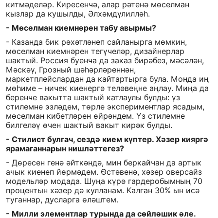
китмәделәр. Киресенчә, алар рәтенә мөселман
кызлар да кушылды, Әлхәмдүлилләһ.
- Мөселман киемнәрен табу авырмы?
- Казанда бик рәхәтләнеп сайланырга мөмкин,
мөселман киемнәрен тегүчеләр, дизайнерлар
шактый. Россия буенча да заказ бирәбез, мәсәлән,
Мәскәү, Грозный шәһәрләреннән,
маркетплейслардан да кайтартырга була. Монда иң
мөһиме – ничек киенергә теләвеңне аңлау. Миңа да
беренче вакытта шактый катлаулы булды: үз
стилемне эзләдем, төрле экспериментлар ясадым,
мөселман кибетләрен өйрәндем. Үз стилемне
билгеләү өчен шактый вакыт кирәк булды.
- Стилист булгач, сездә кием күптер. Хәзер кияргә
ярамаганнарын нишләттегез?
- Дөресен генә әйткәндә, мин беркайчан да артык
ачык киенеп йөрмәдем. Өстәвенә, хәзер оверсайз
модельләр модада. Шуңа күрә гардеробымның 70
процентын хәзер дә кулланам. Калган 30% ын исә
туганнар, дусларга өләштем.
- Милли элементлар турында да сөйләшик әле.