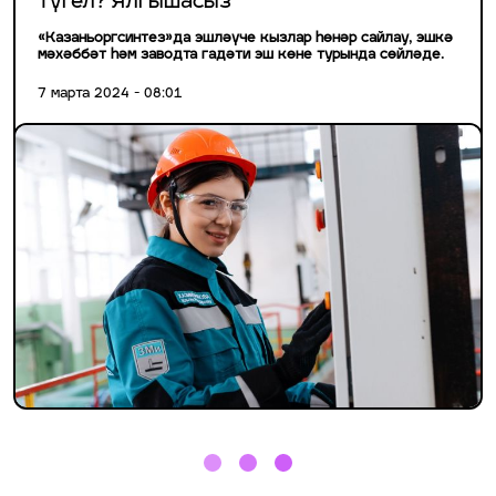
түгел? Ялгышасыз
«Казаньоргсинтез»да эшләүче кызлар һөнәр сайлау, эшкә
мәхәббәт һәм заводта гадәти эш көне турында сөйләде.
7 марта 2024 - 08:01