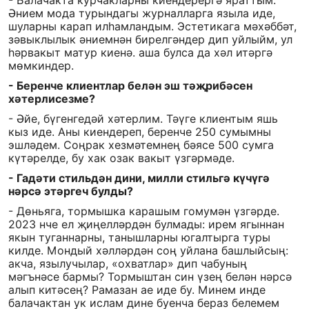
- Балачакта курчакларны киендерергә яраттым.
Әнием мода турындагы журналларга языла иде,
шуларны карап илһамландым. Эстетикага мәхәббәт,
зәвыклылык әниемнән бирелгәндер дип уйлыйм, ул
һәрвакыт матур киенә. аша булса да хәл итәргә
мөмкиндер.
- Беренче клиентлар белән эш тәҗрибәсен
хәтерлисезме?
- Әйе, бүгенгедәй хәтерлим. Тәүге клиентым яшь
кыз иде. Аны киендереп, беренче 250 сумымны
эшләдем. Соңрак хезмәтемнең бәясе 500 сумга
күтәрелде, бу хак озак вакыт үзгәрмәде.
- Гадәти стильдән дини, милли стильгә күчүгә
нәрсә этәргеч булды?
- Дөньяга, тормышка карашым гомумән үзгәрде.
2023 нче ел җиңелләрдән булмады: ирем ягыннан
якын туганнарны, танышларны югалтырга туры
килде. Мондый хәлләрдән соң уйлана башлыйсың:
акча, язылучылар, «охватлар» дип чабуның
мәгънәсе бармы? Тормыштан син үзең белән нәрсә
алып китәсең? Рамазан ае иде бу. Минем инде
балачактан ук ислам дине буенча бераз белемем