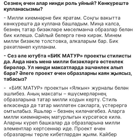
Сезнең өчен алар нинди роль уйный? Көнкүрештә
кулланасызмы?
- Милли киемнәрне бик яратам. Соңгы вакытта
көнкүрештә дә куллана башладым. Миңа калса,
безнең татар бизәкләре мөселманча образлар белән
бик килешә. Сайлый белергә генә кирәк. Минем
милли бизәкле толстовка, алкаларым бар. Бик
рәхәтләнеп кулланам.
- Сез әле ютубта «БИК МАТУР» проекты стилисты
да. Анда нәкъ менә милли бизәкләргә өстенлек
бирәләр. Ул нинди максатларда эшчәнлек алып
бара? Әлеге проект өчен образларны каян җыясыз,
табасыз?
- «БИК МАТУР» проектын «Ялкын» журналы белән
эшлибез. Аның максаты – яшүсмерләрнең
образларына татар милли кодын кертү. Стиль
өлкәсендә дә татар милләтен сакларга, үстерергә
омтылабыз. Яшьләр – безнең киләчәгебез. Аларга
милли киемнәрнең матурлыгын күрсәтәсе килә.
Аларны күреп башкалар да образларына милли
элементлар кертсеннәр иде. Проект өчен
образларны төрле кибетләрдән җыям. Кайбер