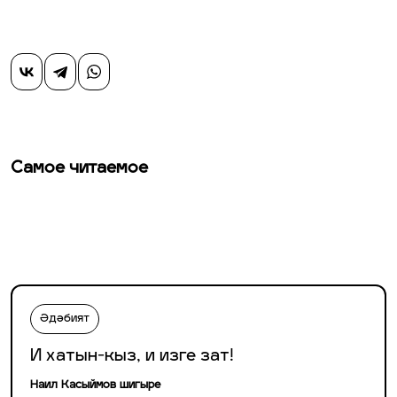
Самое читаемое
Әдәбият
И хатын-кыз, и изге зат!
Наил Касыймов шигыре