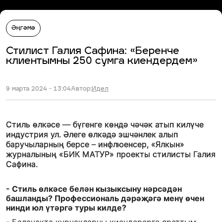
Әңгәмә
Стилист Галия Сафина: «Беренче
клиентымны 250 сумга киендердем»
9 марта 2024 - 13:04
Автор:
Идел
Стиль өлкәсе — бүгенге көндә чәчәк атып килүче
индустрия ул. Әлеге өлкәдә эшчәнлек алып
баручыларның берсе – инфлюенсер, «Ялкын»
журналының «БИК МАТУР» проекты стилисты Галия
Сафина.
- Стиль өлкәсе белән кызыксыну нәрсәдән
башланды? Профессиональ дәрәҗәгә менү өчен
нинди юл үтәргә туры килде?