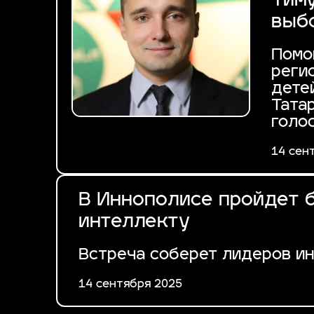
Тим
выб
Помо
реги
дете
Тата
голо
14 сен
В Иннополисе пройдет 
интеллекту
Встреча соберет лидеров и
14 сентября 2025