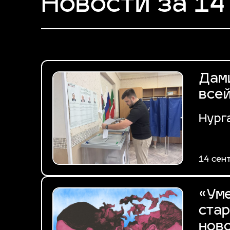
Новости за 14
Дам
все
Нург
14 сен
«Уме
стар
нов