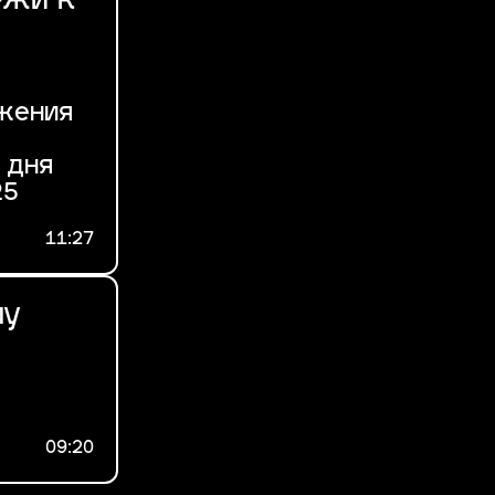
ежи к
ижения
 дня
25
11:27
му
09:20