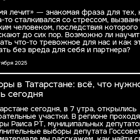
мя лечит» — знакомая фраза для тех, 
а-то сталкивался со стрессом, вызван
ким человеком, последствия которого
скают до сих пор. Возможно ли научи
ать что-то тревожное для нас и как э
ать без вреда для себя и партнера?
тября 2025
ры в Татарстане: всё, что нужн
ть сегодня
тарстане сегодня, в 7 утра, открылись
рательные участки. В регионе проходя
ры Раиса РТ, муниципальных депутато
лнительные выборы депутата Госсовет
 материале мы расскажем, как найти с