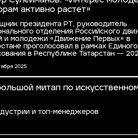
ур Сулейманов: «Интерес молод
орам активно растет»
щник президента РТ, руководитель
онального отделения Российского дв
й и молодежи «Движение Первых» в
рстане проголосовал в рамках Единого
сования в Республике Татарстан — 20
тября 2025
большой митап по искусственно
ндустрии и топ-менеджеров