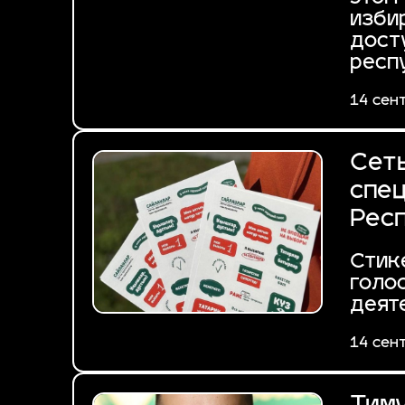
изби
дост
респ
14 сен
Сет
спе
Рес
Стик
голо
деят
14 сен