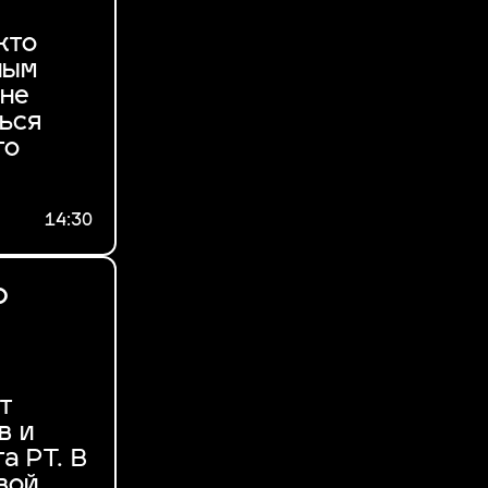
кто
ным
 не
ться
то
14:30
о
т
в и
а РТ. В
вой