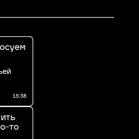
лосуем
ьей
15:38
тить
то-то