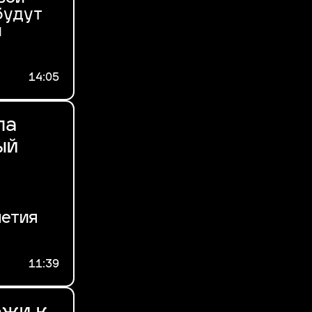
будут
й
14:05
ла
ый
летия
11:39