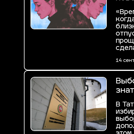
«Вре
когд
близ
отпу
прощ
сдел
14 сен
Выбо
зна
В Та
изби
выбо
допо
этом