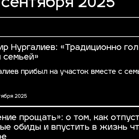
 сентября 2025
ир Нургалиев: «Традиционно го
й семьей»
алиев прибыл на участок вместе с сем
тября 2025
ние прощать»: о том, как отпус
ые обиды и впустить в жизнь ч
ое