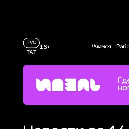
РУС
Учимся
Раб
16+
ТАТ