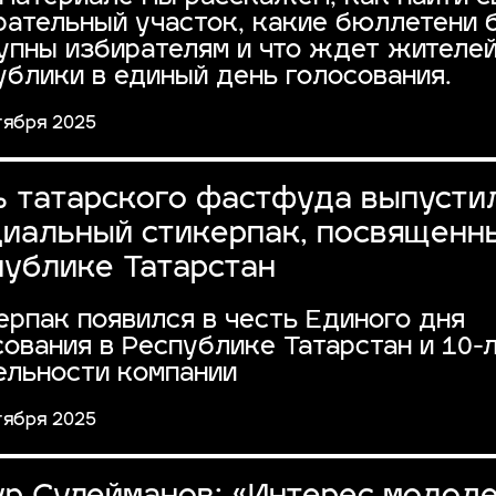
рательный участок, какие бюллетени 
упны избирателям и что ждет жителе
ублики в единый день голосования.
тября 2025
ь татарского фастфуда выпусти
циальный стикерпак, посвященн
публике Татарстан
ерпак появился в честь Единого дня
сования в Республике Татарстан и 10-
ельности компании
тября 2025