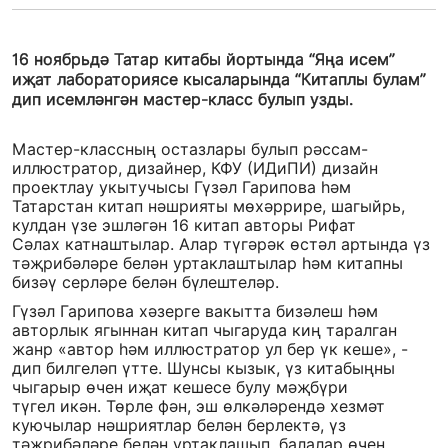
16 ноябрьдә Татар китабы йортында “Яңа исем”
иҗат лабораториясе кысаларында “Китаплы булам”
дип исемләнгән мастер-класс булып узды.
Мастер-классның остазлары булып рәссам-
иллюстратор, дизайнер, КФУ (ИДиПИ) дизайн
проектлау укытучысы Гүзәл Гарипова һәм
Татарстан китап нәшрияты мөхәррире, шагыйрь,
кулдан үзе эшләгән 16 китап авторы Рифат
Сәлах катнаштылар. Алар түгәрәк өстәл артында үз
тәҗрибәләре белән уртаклаштылар һәм китапны
бизәү серләре белән бүлештеләр.
Гүзәл Гарипова хәзерге вакытта бизәлеш һәм
авторлык ягыннан китап чыгаруда киң таралган
жанр «автор һәм иллюстратор ул бер үк кеше», -
дип билгеләп үтте. Шунсы кызык, үз китабыңны
чыгарыр өчен иҗат кешесе булу мәҗбүри
түгел икән. Төрле фән, эш өлкәләрендә хезмәт
куючылар нәшриятлар белән берлектә, үз
тәҗрибәләре белән уртаклашып, балалар өчен