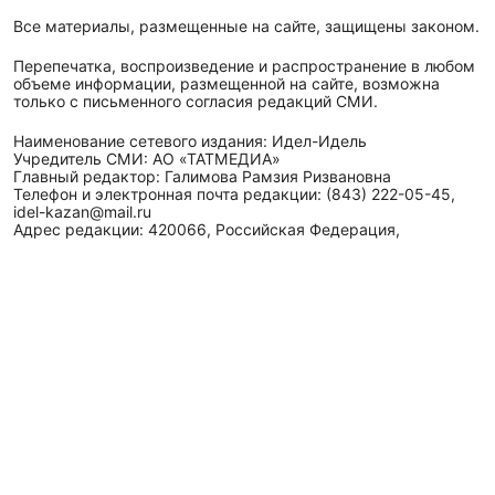
Все материалы, размещенные на сайте, защищены законом.
Перепечатка, воспроизведение и распространение в любом
объеме информации, размещенной на сайте, возможна
только с письменного согласия редакций СМИ.
Наименование сетевого издания: Идел-Идель
Учредитель СМИ: АО «ТАТМЕДИА»
Главный редактор: Галимова Рамзия Ризвановна
Телефон и электронная почта редакции: (843) 222-05-45,
idel-kazan@mail.ru
Адрес редакции: 420066, Российская Федерация,
Республика Татарстан, г. Казань, ул. Декабристов, д. 2, а/
я-52.
СМИ зарегистрировано Федеральной службой
по надзору в сфере связи,
информационных технологий
и массовых коммуникаций (Роскомнадзор)
ЭЛ № ФС 77 - 89431 от 14.05.2025
Для сообщений о фактах коррупции: idel-kazan@mail.ru
Антикоррупционная политика
АО «ТАТМЕДИА» использует «cookie»
для персонализации