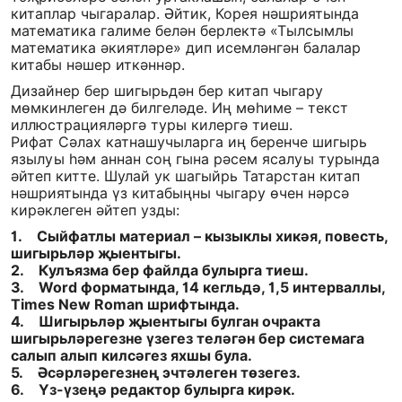
китаплар чыгаралар. Әйтик, Корея нәшриятында
математика галиме белән берлектә «Тылсымлы
математика әкиятләре» дип исемләнгән балалар
китабы нәшер иткәннәр.
Дизайнер бер шигырьдән бер китап чыгару
мөмкинлеген дә билгеләде. Иң мөһиме – текст
иллюстрацияләргә туры килергә тиеш.
Рифат Сәлах катнашучыларга иң беренче шигырь
язылуы һәм аннан соң гына рәсем ясалуы турында
әйтеп китте. Шулай ук шагыйрь Татарстан китап
нәшриятында үз китабыңны чыгару өчен нәрсә
кирәклеген әйтеп узды:
1. Сыйфатлы материал – кызыклы хикәя, повесть,
шигырьләр җыентыгы.
2. Кулъязма бер файлда булырга тиеш.
3. Word форматында, 14 кегльдә, 1,5 интерваллы,
Times New Roman шрифтында.
4. Шигырьләр җыентыгы булган очракта
шигырьләрегезне үзегез теләгән бер системага
салып алып килсәгез яхшы була.
5. Әсәрләрегезнең эчтәлеген төзегез.
6. Үз-үзеңә редактор булырга кирәк.