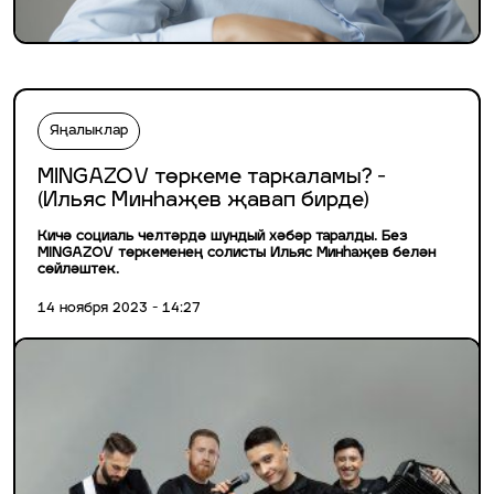
Яңалыклар
MINGAZOV төркеме таркаламы? -
(Ильяс Минһаҗев җавап бирде)
Кичә социаль челтәрдә шундый хәбәр таралды. Без
MINGAZOV төркеменең солисты Ильяс Минһаҗев белән
сөйләштек.
14 ноября 2023 - 14:27