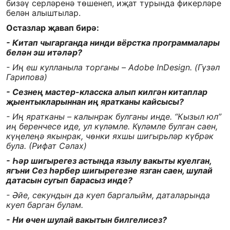
бизәү серләренә төшенеп, иҗат турында фикерләре
белән алыштылар.
Остазлар җавап бирә:
- Китап чыгарганда нинди вёрстка программалары
белән эш итәләр?
- Иң еш кулланыла торганы – Adobe InDesign. (Гүзәл
Гарипова)
- Сезнең мастер-класска алып килгән китаплар
җыентыкларыннан иң яратканы кайсысы?
- Иң яратканы – калынрак булганы инде. “Кызыл юл”
иң беренчесе иде, ул күләмле. Күләмле булган саен,
күңелеңә якынрак, чөнки яхшы шигырьләр күбрәк
була. (Рифат Сәлах)
- Һәр шигырегез астында язылу вакыты куелган,
ягъни Сез һәрбер шигырегезне язган саен, шулай
датасын сугып барасыз инде?
- Әйе, секундын да куеп баргалыйм, даталарында
куеп барган булам.
- Ни өчен шулай вакытын билгелисез?