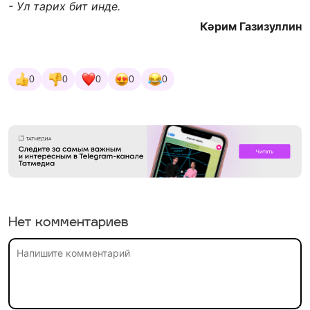
- Ул тарих бит инде.
Кәрим Газизуллин
0
0
0
0
0
Нет комментариев