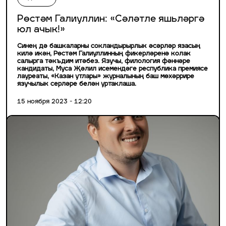
Рөстәм Галиуллин: «Сәләтле яшьләргә
юл ачык!»
Синең дә башкаларны сокландырырлык әсәрләр язасың
килә икән, Рөстәм Галиуллинның фикерләренә колак
салырга тәкъдим итәбез. Язучы, филология фәннәре
кандидаты, Муса Җәлил исемендәге республика премиясе
лауреаты, «Казан утлары» журналының баш мөхәррире
язучылык серләре белән уртаклаша.
15 ноября 2023 - 12:20