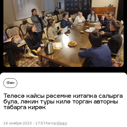
Фән
Теләсә кайсы рәсемне китапка салырга
була, ләкин туры килә торган авторны
табарга кирәк
16 ноября 2023 - 17:57
Автор:
Идел