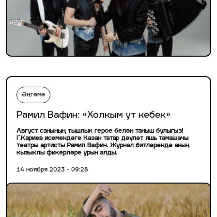
Әңгәмә
Рамил Вафин: «Холкым ут кебек»
Август санының тышлык герое белән таныш булыгыз!
Г.Кариев исемендәге Казан татар дәүләт яшь тамашачы
театры артисты Рамил Вафин. Журнал битләрендә аның
кызыклы фикерләре урын алды.
14 ноября 2023 - 09:28