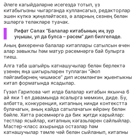
Әлеге кагыйдәләрне исегездә тотып, үз
китабыгызны чыгарганда куллансагыз, редакторлар
эшен күпкә җиңеләйтәсез, ә аларның сезнең белән
эшләргә теләкләре туачак.
Рифат Сәлах “Балалар китабының иң зур
уңышы, ул да булса – рәсем” дип билгеләде.
Аның фикеренчә балалар китаплары сатылсын өчен
алар зәвыклы һәм матур рәсемнәргә бай булырга
тиеш.
Алга таба шагыйрь катнашучылар белән берлектә
үзенең яңа шигырьләрен туплаган “Әюп
пәйгамбәрнең чишмәсе” дип исемләнгән җыентыкны
китап форматында ясадылар.
Гүзәл Гарипова чит илдә балалар китабын якынча 6
ай яки 1 ел дәвамында ясалырга мөмкин, диде. Бу,
әлбәттә, конкуренция, китапның нинди контекстта
булачагын, аның кайда сатылачагын өйрәнү белән
бәйле. Хәтта рәсемнәргә дә бик җитди карыйлар:
тестлар ясыйлар, китапның кәгазьләрен сайлыйлар.
Мастер-класс ахырында остазлар һәм
катнашучылар тәмле чәй белән сыйланып, китапны