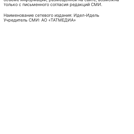
только с письменного согласия редакций СМИ.
Наименование сетевого издания: Идел-Идель
Учредитель СМИ: АО «ТАТМЕДИА»
Главный редактор: Галимова Рамзия Ризвановна
Телефон и электронная почта редакции: (843) 222-05-45,
idel-kazan@mail.ru
Адрес редакции: 420066, Российская Федерация,
Республика Татарстан, г. Казань, ул. Декабристов, д. 2, а/
я-52.
СМИ зарегистрировано Федеральной службой
по надзору в сфере связи,
информационных технологий
и массовых коммуникаций (Роскомнадзор)
ЭЛ № ФС 77 - 89431 от 14.05.2025
Для сообщений о фактах коррупции: idel-kazan@mail.ru
Антикоррупционная политика
АО «ТАТМЕДИА» использует «cookie»
для персонализации
сервисов и удобства пользователей сайтом. Использование
«cookie» можно отменить в настройках браузера.
Политика конфиденциальности