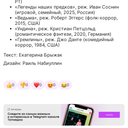
РТ)
«Легенды наших предков», реж. Иван Соснин
(игровой, семейный, 2025, Россия)
«Ведьма», реж. Роберт Эггерс (фолк-хоррор,
2015, США)
«Ундина», реж. Кристиан Петцольд
(романтическое фэнтези, 2020, Германия)
«Гремлины», реж. Джо Данте (комедийный
хоррор, 1984, США)
Текст: Екатерина Брыжак
Дизайн: Раиль Набиуллин
0
0
0
0
0