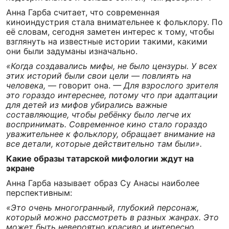
Анна Гарба считает, что современная
киноиндустрия стала внимательнее к фольклору. По
её словам, сегодня заметен интерес к тому, чтобы
взглянуть на известные истории такими, какими
они были задуманы изначально.
«Когда создавались мифы, не было цензуры. У всех
этих историй были свои цели — повлиять на
человека,
— говорит она.
— Для взрослого зрителя
это гораздо интереснее, потому что при адаптации
для детей из мифов убирались важные
составляющие, чтобы ребёнку было легче их
воспринимать. Современное кино стало гораздо
уважительнее к фольклору, обращает внимание на
все детали, которые действительно там были».
Какие образы татарской мифологии ждут на
экране
Анна Гарба называет образ Су Анасы наиболее
перспективным:
«Это очень многогранный, глубокий персонаж,
который можно рассмотреть в разных жанрах. Это
может быть невероятно красиво и интересно.