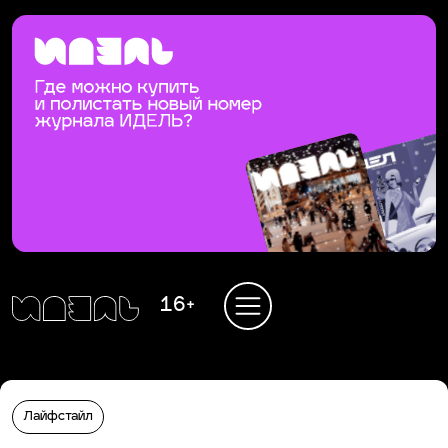
16+
Лайфстайл