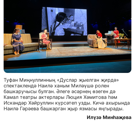
Туфан Миңнуллинның «Дуслар җыелган җирдә»
спектаклендә Наилә ханым Миләүшә ролен
башкаручысы булган. Әлеге әсәрнең өзеген дә
Камал театры актерлары Люция Хәмитова һәм
Искәндәр Хәйруллин күрсәтеп узды. Кичә ахырында
Наилә Гәрәева башкарган җыр язмасы яңгырады.
Илүзә Минһаҗева