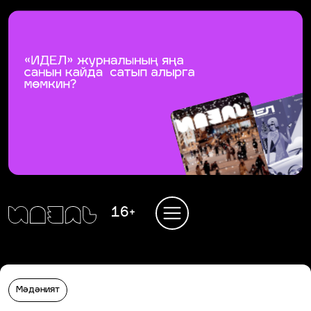
16+
Мәдәният