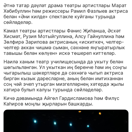
Әтнә татар дәүләт драма театры артистлары Марат
Хәбибуллин һәм режиссеры Рамил Фазлыев актриса
белән «Әни килде» спектакле куйганы турында
сөйләделәр.
Камал театры артистлары Фәнис Җиһанша, Әсхәт
Хисмәт, Рузия Мотыйгуллина, Алсу Гайнуллина һәм
Зөлфирә Зарипова актрисаның «искиткеч, челтер-
челтер аккан чишмә сыман, сәхнәне яңгыратырлык
тавышы белән көлүен» искә төшереп киттеләр.
Наилә ханым театр училищесында да укыту белән
шөгыльләнгән. Ул укыткан иң беренче һәм иң соңгы
чыгарылыш шәкертләре дә сәхнәгә чыгып актриса
биргән кызык дәресләрне, аның белән имтиханнан
соң чәй эчеп утырган мизгелләрнең хәтердә җылы
хатирә булып калуы турында сөйләделәр.
Кичә дәвамында Айгөл Гардисламова һәм Филүс
Каһиров моңлы җырларын башкарды.