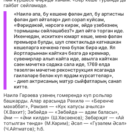
гайбәт сөйләмәде.
«Наилә апа, бу кешене фәлән дип, бу артистны
фәлән дип әйтәләр» дип сорап куйсам,
«Фәридәкәй, нәрсәгә кирәк, әйдә үзебезнең
тормышны сөйләшәбез?» дип әйтә торган иде.
Икенчедән, искиткеч юмарт кеше, менә фәлән
премьера булды, шул спектакльдә катнашкан
кешеләргә кечкенә генә бүләк бирә иде. Ял
йортларыннан кайткач безгә дә кремнар,
сувенирлар алып кайта иде, авылга кайткан
саен мәчеткә сәдака сала иде, 1769 елда
төзелгән мәчетне реконструкция ясаганда
гаиләләре белән күп ярдәм күрсәттеләр»,
- диеп актрисаның матур сыйфатларың санап
китте.
Наилә Гәрәева үзенең гомерендә күп рольләр
башкарды. Алар арасында Рәхилә — «Беренче
мәхәббәт», Рәмзия — «Күк капусы ачылса»
(Х.Вахит); Зөбәйдә — «Зөбәйдә — адәм баласы»,
Әни — «Әни килде» (Ш.Хөсәенов); Зөбәрҗәт — «Ай
тотылган төндә» (М.Кәрим); Әсәл — «Гүзәлем Әсәл»
(Ч.Айтматов); һ.б.