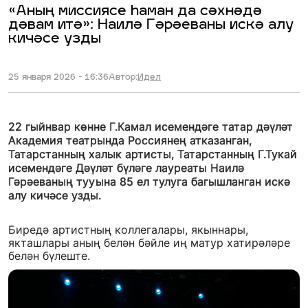
«Аның миссиясе һаман да сәхнәдә
дәвам итә»: Наилә Гәрәеваны искә алу
кичәсе узды
25 января 2026 - 16:36
Автор:
Идел
22 гыйнвар көнне Г.Камал исемендәге татар дәүләт
Академия театрында Россиянең атказанган,
Татарстанның халык артисты, Татарстанның Г.Тукай
исемендәге Дәүләт бүләге лауреаты Наилә
Гәрәеваның тууына 85 ел тулуга багышланган искә
алу кичәсе узды.
Биредә артистның коллегалары, якыннары,
якташлары аның белән бәйле иң матур хатирәләре
белән бүлеште.