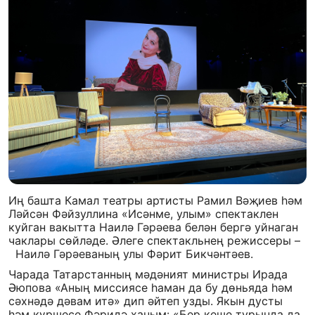
Иң башта Камал театры артисты Рамил Вәҗиев һәм
Ләйсән Фәйзуллина «Исәнме, улым» спектаклен
куйган вакытта Наилә Гәрәева белән бергә уйнаган
чаклары сөйләде. Әлеге спектакльнең режиссеры –
Наилә Гәрәеваның улы Фәрит Бикчәнтәев.
Чарада Татарстанның мәдәният министры Ирада
Әюпова «Аның миссиясе һаман да бу дөньяда һәм
сәхнәдә дәвам итә» дип әйтеп узды. Якын дусты
һәм күршесе Фәридә ханым: «Бер кеше турында да