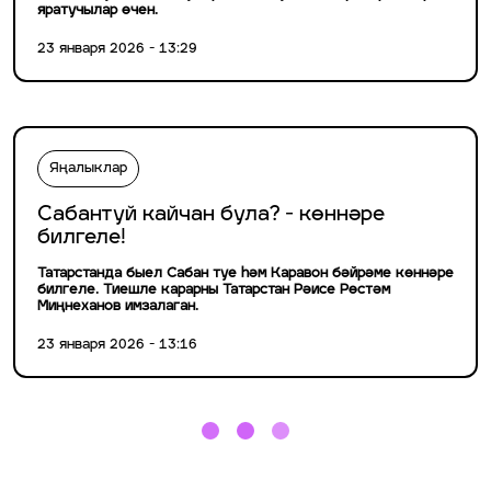
яратучылар өчен.
23 января 2026 - 13:29
Яңалыклар
Сабантуй кайчан була? - көннәре
билгеле!
Татарстанда быел Сабан туе һәм Каравон бәйрәме көннәре
билгеле. Тиешле карарны Татарстан Рәисе Рөстәм
Миңнеханов имзалаган.
23 января 2026 - 13:16