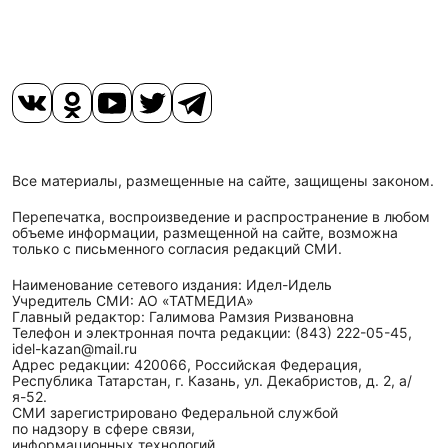
Все материалы, размещенные на сайте, защищены законом.
Перепечатка, воспроизведение и распространение в любом
объеме информации, размещенной на сайте, возможна
только с письменного согласия редакций СМИ.
Наименование сетевого издания: Идел-Идель
Учредитель СМИ: АО «ТАТМЕДИА»
Главный редактор: Галимова Рамзия Ризвановна
Телефон и электронная почта редакции: (843) 222-05-45,
idel-kazan@mail.ru
Адрес редакции: 420066, Российская Федерация,
Республика Татарстан, г. Казань, ул. Декабристов, д. 2, а/
я-52.
СМИ зарегистрировано Федеральной службой
по надзору в сфере связи,
информационных технологий