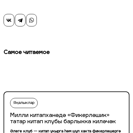
Самое читаемое
Яңалыклар
Милли китапханәдә «Фикерләшик»
татар китап клубы барлыкка киләчәк
Әлеге клуб — китап укырга һәм шул хакта фикерләшергә