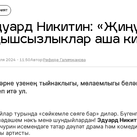
ният
уард Никитин: «Җиң
ңышсызлыклар аша к
ля 2024 - 11:50
Автор:
Рәфидә Галимҗанова
әрне үзенең тыйнаклыгы, мөлаемлыгы белә
п итә ул.
йлар турында «сөйкемле сөяге бар» диләр. Бүген
мәдәшем нәкъ менә шундыйлардан!
Эдуард Никит
нчурин исемендәге татар дәүләт драма һәм комед
ры артисты.