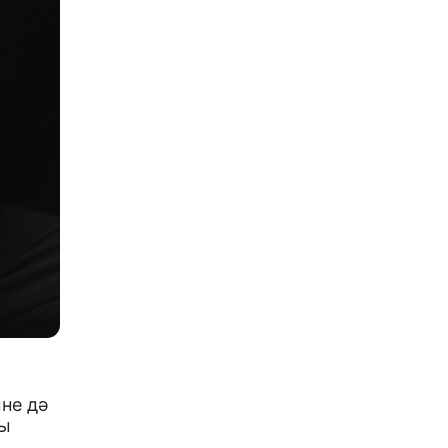
мне дә
ны