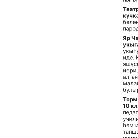
Теат
күчк
белән
парод
Яр Ч
укыг
укыт
иде. 
яшүсм
йөри,
алга
мала
булы
Торм
10 к
педаг
учил
һәм и
тапшы