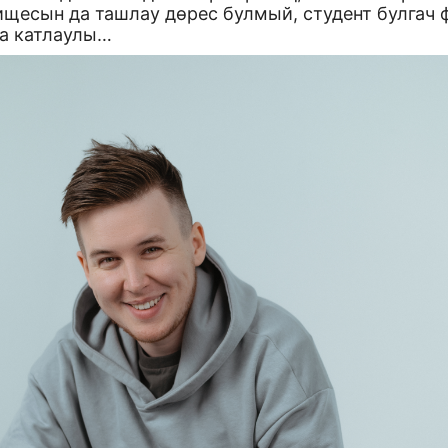
ищесын да ташлау дөрес булмый, студент булгач 
да катлаулы…