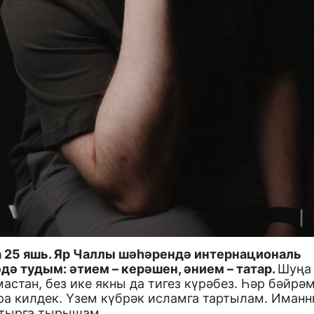
 25 яшь. Яр Чаллы шәһәрендә интернациональ
дә тудым: әтием – керәшен, әнием – татар.
Шуңа
астан, без ике якны да тигез күрәбез. Һәр бәйрә
ра килдек. Үзем күбрәк исламга тартылам. Иман
тырга тырышам.