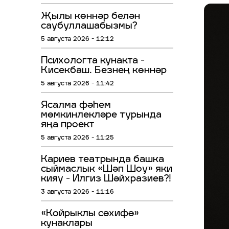
Җылы көннәр белән
саубуллашабызмы?
5 августа 2026 - 12:12
Психологта кунакта -
Кисекбаш. Безнең көннәр
5 августа 2026 - 11:42
Ясалма фәһем
мөмкинлекләре турында
яңа проект
5 августа 2026 - 11:25
Кариев театрында башка
сыймаслык «Шәп Шоу» яки
кияү - Илгиз Шәйхразиев?!
3 августа 2026 - 11:16
«Койрыклы сәхифә»
кунаклары