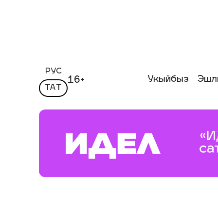
РУС
Укыйбыз
Эшл
16+
ТАТ