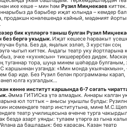
ищесында укый башладым. Төркемдәшләрдән теа
нан ике кеше – мин һәм
Рүзил Миңнекаев
киттек.
аннарыбыз да барыбер иҗат юлында – кемдер ба
а, продакшн юнәлешендә кайный, мәдәният йорты
.
 хәзер бик күпләргә таныш булган Рүзил Миңнека
н без бергә укыдык.
Иҗат кешесе һәрвакыт үсеш
учан була. Без дә, яңалык эзләп, 3 курстан соң
үгә чыгып киттек. Андагы театр уку йортларына 
рбыз, эчке «кухнясын» тикшерербез дидек. Мәскә
ң туганнар тора, шуңа минем шәһәрдә булганым, 
С каршыннан узганда: «Мин монда укыячакмын», 
ем бар иде. Без Рүзил белән программаны карап,
ләнеп юлга кузгалдык…
хан көнне институт каршында 6-7 сәгать чиратт
ык.
Әмма ГИТИСка үтә алмадык. Аннары калган у
ларына юл тоттык – анысы уңышлы булды: Рүзилн
кин исемендәге театр институтына, мине М.С.Щеп
ендәге театр училищесына өченче турга чакырдыл
к бездә азарт уянды: тулаем үтәргә аз гына калы
Уйлана да башладык: бер карасаң, Казан театр