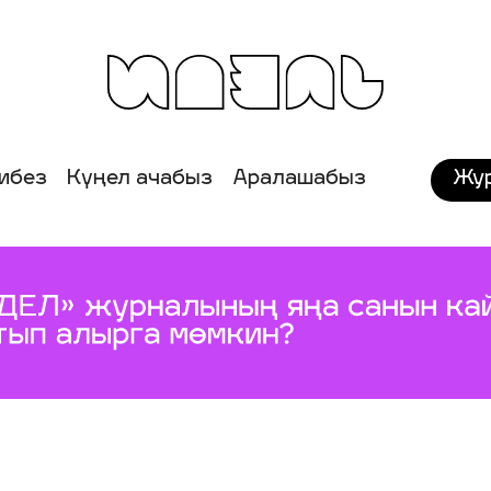
Жу
ибез
Күңел ачабыз
Аралашабыз