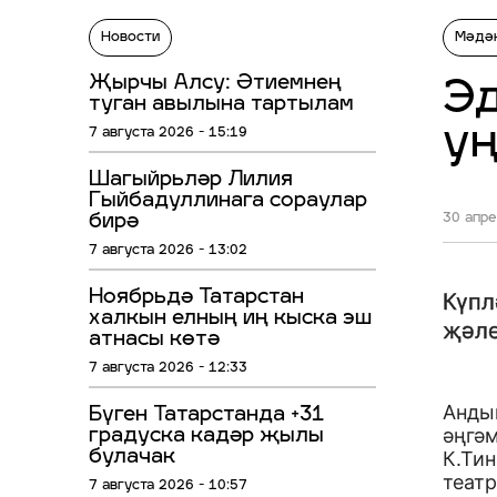
Новости
Мәдә
Җырчы Алсу: Әтиемнең
Эд
туган авылына тартылам
у
7 августа 2026 - 15:19
Шагыйрьләр Лилия
Гыйбадуллинага сораулар
бирә
30 апре
7 августа 2026 - 13:02
Ноябрьдә Татарстан
Күпл
халкын елның иң кыска эш
җәле
атнасы көтә
7 августа 2026 - 12:33
Анды
Бүген Татарстанда +31
әңгә
градуска кадәр җылы
булачак
К.Ти
теат
7 августа 2026 - 10:57