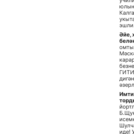
учил
юлын
Калг
укыт
эшли
Әйе,
белә
омтыл
Мәскә
кара
безне
ГИТИ
дигән
әзер
Имти
торд
йорт
Б.Щу
исем
Шулча
иде! 