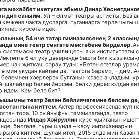
рга мәхәббәт икетуган абыем Динар Хөснетдино
ән дип саныйм.
Ул – Әлмәт театры артисты. Без а
 кечкенә чакта дусларга, туганнарга төрле чыгыш
ияләр күрсәтә идек.
аллының 54 нче татар гимназиясенең 2 классын
анда мине театр сәнгате мәктәбенә бирделәр.
А
у системасы театр училищесы яки институттагы 
Мәктәптә 6 ел уку дәверендә башта бик кызыксын
ер чак җиткәч, сорау туды: «Бөтен егетләр урам
 ә мин укудан кайтам да, театрга барам», – дим. А
н белемнең хәерлерәк булганын хәзер аңладым: у
й-шалайлар белән йөрсәм, бәлки дөрес юлдан ки
р идем. Кем белә бит?
ышымны театр белән бәйлиячәгемне белсәм дә,
ласстан гына киттем.
Актер профессиясендә күп н
огтан тора. 10 сыйныфны тәмамлаганда, театр
ищесында
Илдар Хәйруллин
курс җыйганын ишет
нде, билгеле, туры шунда – керү имтиханнарын
рырга киттем. Шулай итеп, 2015 елда мин Казан 