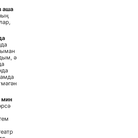
в аша
ның
лар,
да
нда
сыман
дым, ә
да
нда
рамда
тмәгән
 мин
әрсә
тем
театр