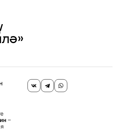
ү
илә»
н
ге
ин
–
ия