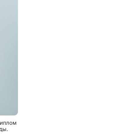
иплом
ды.