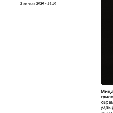
2 августа 2026 - 19:10
Миңа
гаилә
карам
узды
ныгы