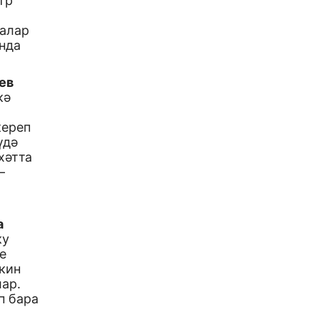
тр
лалар
нда
ев
кә
кереп
үдә
хәтта
–
а
ку
е
кин
ар.
п бара