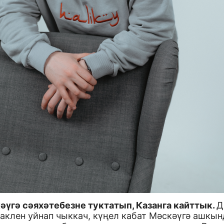
әүгә сәяхәтебезне туктатып, Казанга кайттык.
Д
аклен уйнап чыккач, күңел кабат Мәскәүгә ашкын