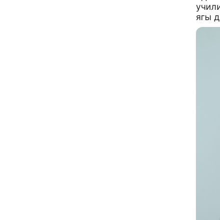
учил
ягы 