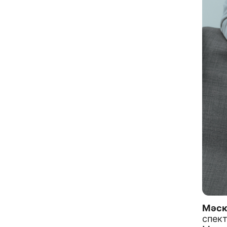
Мәск
спект