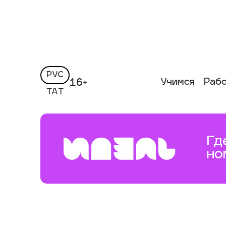
РУС
Учимся
Раб
16+
ТАТ