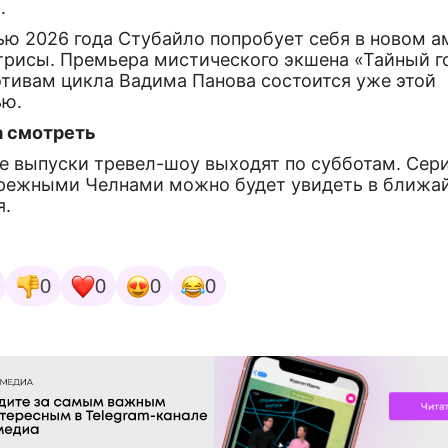
.
ью 2026 года Стубайло попробует себя в новом а
трисы. Премьера мистического экшена «Тайный г
отивам цикла Вадима Панова состоится уже этой
ью.
а смотреть
е выпуски тревел-шоу выходят по субботам. Сер
режными Челнами можно будет увидеть в ближа
я.
0
0
0
0