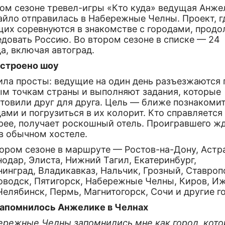
вом сезоне тревел-игры «Кто куда» ведущая Анже
айло отправилась в Набережные Челны. Проект, г
щих соревнуются в знакомстве с городами, прод
довать Россию. Во втором сезоне в списке — 24
а, включая автоград.
устроено шоу
ила просты: ведущие на один день разъезжаются 
ым точкам страны и выполняют задания, которые
товили друг для друга. Цель — ближе познакомит
ами и погрузиться в их колорит. Кто справляется
рее, получает роскошный отель. Проигравшего ж
в обычном хостеле.
тором сезоне в маршруте — Ростов-на-Дону, Астр
одар, Элиста, Нижний Тагил, Екатеринбург,
инград, Владикавказ, Нальчик, Грозный, Ставроп
оводск, Пятигорск, Набережные Челны, Киров, Иж
Челябинск, Пермь, Магнитогорск, Сочи и другие г
запомнилось Анжелике в Челнах
ережные Челны запомнились мне как город, кот