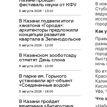
Казани пройдёт
В но
фестиваль науки от КФУ
Стуб
6 августа 2026 - 13:10
веду
иссле
В Казани подвели итоги
город
хакатона «Города»:
архитекторы предложили
Как 
концепции развития
Прав
квартала в Зеленодольске
разн
6 августа 2026 - 12:00
подго
город
В Казанском зооботсаду
быст
отметят День слона
ночь 
6 августа 2026 - 10:00
Во в
Красн
В парке им. Горького
Калин
установили арт-объект
«Соединенные водой»
Кисл
Уфа, 
5 августа 2026 - 16:00
Что 
В Казани пройдет
«Наб
вечеринка «Антирутина: