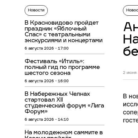
Новости
Ново
В Красновидово пройдет
Ан
праздник «Яблочный
Спас» с театральными
На
экскурсиями и концертами
б
6 августа 2026 - 17:00
Фестиваль «Итиль»:
полный гид по программе
шестого сезона
2 июня 
6 августа 2026 - 16:00
В Набережных Челнах
В но
стартовал XII
иссл
студенческий форум «Лига
сопе
Форум»
гост
6 августа 2026 - 14:10
На молодежном саммите в