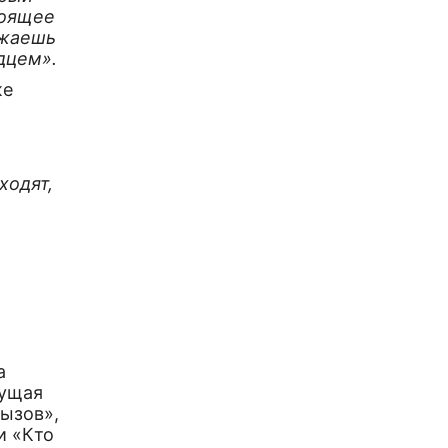
тоящее
зжаешь
дцем».
же
ходят,
а
.
а
дущая
Вызов»,
и «Кто