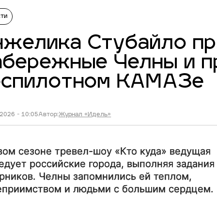
сти
желика Стубайло пр
бережные Челны и п
еспилотном КАМАЗе
2026 - 10:05
Автор:
Журнал «Идель»
вом сезоне тревел-шоу «Кто куда» ведущая
едует российские города, выполняя задания
рников. Челны запомнились ей теплом,
еприимством и людьми с большим сердцем.