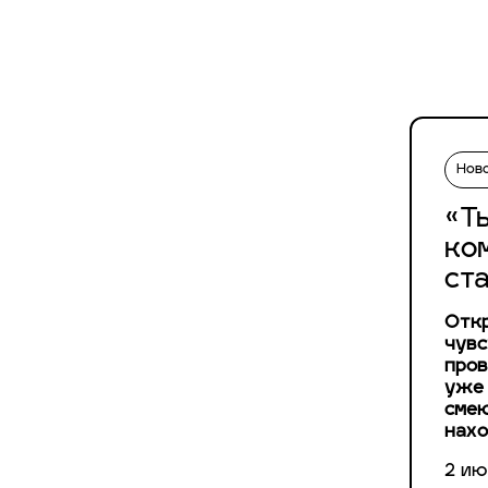
Нов
«Т
ко
ст
Откр
чувс
пров
уже 
смею
нахо
2 ию