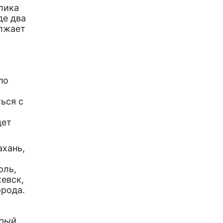
лика
де два
олжает
по
ься с
дет
ахань,
оль,
евск,
орода.
орый