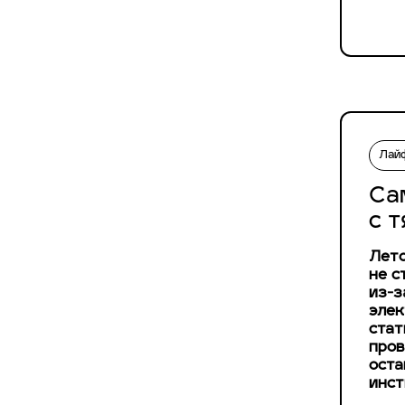
Лай
Са
с 
Лето
не с
из-з
элек
стат
пров
оста
инст