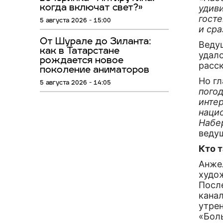
удиви
когда включат свет?»
гост
5 августа 2026 - 15:00
и ср
От Шурале до Зиланта:
Веду
как в Татарстане
удал
рождается новое
расск
поколение аниматоров
Но г
5 августа 2026 - 14:05
погод
инте
наци
Набе
веду
Кто 
Анже
худо
После
канал
утрен
«Боль