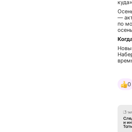
куда»
Осен
— ак
по м
осен
Когд
Новы
Набе
врем
0