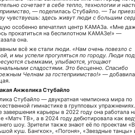
тельно сочетает в себе тепло, технологии и нас
еприимство,
— поделилась Стубайло.
— Ты прие
азу чувствуешь: здесь живут люди с большим сер
щую особенно впечатлил центр КАМАЗа. «Мне да
ось прокатиться на беспилотном КАМАЗе!» —
азала она.
лавным всё же стали люди.
«Нам очень повезло с
ой, и мы успели прогуляться по городу. Люди под
ресуются съемками, улыбаются, угощают
ональными сладостями. Это бесценно. Спасибо
режным Челнам за гостеприимство!»
— добавил
щая.
такая Анжелика Стубайло
лика Стубайло — двукратная чемпионка мира по
жественной гимнастике в групповых упражнениях
 завершения карьеры в 2022 году она работала н
е «Матч ТВ», а в 2024 году дебютировала как ве
него шоу. Зрители также знают её по проектам «
шой куш. Бангкок», «Погоня», «Звездные танцы» 