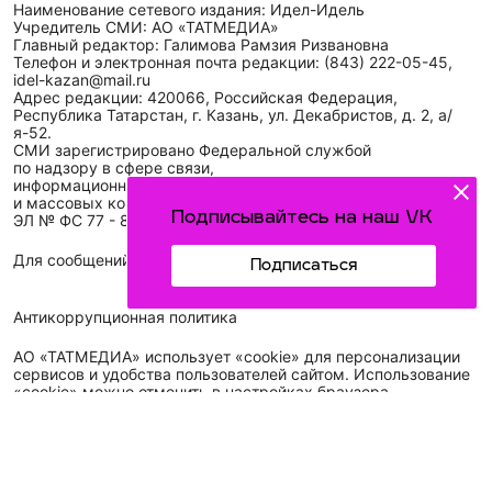
Наименование сетевого издания: Идел-Идель
Учредитель СМИ: АО «ТАТМЕДИА»
Главный редактор: Галимова Рамзия Ризвановна
Телефон и электронная почта редакции: (843) 222-05-45,
idel-kazan@mail.ru
Адрес редакции: 420066, Российская Федерация,
Республика Татарстан, г. Казань, ул. Декабристов, д. 2, а/
я-52.
СМИ зарегистрировано Федеральной службой
по надзору в сфере связи,
информационных технологий
и массовых коммуникаций (Роскомнадзор)
Подписывайтесь на наш VK
ЭЛ № ФС 77 - 89431 от 14.05.2025
Для сообщений о фактах коррупции: idel-kazan@mail.ru
Подписаться
Антикоррупционная политика
АО «ТАТМЕДИА» использует «cookie»
для персонализации
сервисов и удобства пользователей сайтом. Использование
«cookie» можно отменить в настройках браузера.
Политика конфиденциальности