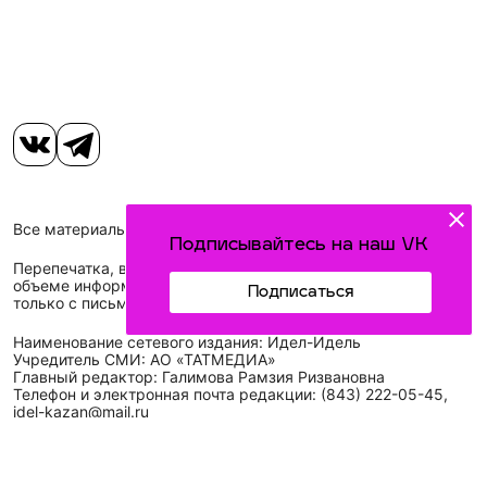
Все материалы, размещенные на сайте, защищены законом.
Подписывайтесь на наш VK
Перепечатка, воспроизведение и распространение в любом
объеме информации, размещенной на сайте, возможна
Подписаться
только с письменного согласия редакций СМИ.
Наименование сетевого издания: Идел-Идель
Учредитель СМИ: АО «ТАТМЕДИА»
Главный редактор: Галимова Рамзия Ризвановна
Телефон и электронная почта редакции: (843) 222-05-45,
idel-kazan@mail.ru
Адрес редакции: 420066, Российская Федерация,
Республика Татарстан, г. Казань, ул. Декабристов, д. 2, а/
я-52.
СМИ зарегистрировано Федеральной службой