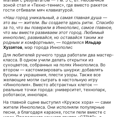
Матвей с результатом — 1 м. 5 с, 87. Необычной
зоной стал и «Техно-теннис», где вместо ракеток
гости отбивали мяч клавиатурой.
«Наш город уникальный, а самая главная душа —
это вы — жители. Вы создаете здесь ритм. Спасибо
за то, что вы поверили в Иннополис, самое главное,
что мы вместе развиваем этот город. Любимый
иннополис, развивайся, но оставайся таким же
родным и комфортным»,
— поделился
Ильдар
Хуззятов
, мэр города Иннополис
Для любителей ручного труда работали два мастер-
класса. В одном учили делать открытки из
сухоцветов, собранных на полях Иннополиса. Во
втором — кастомизировать шнурки: добавлять
бусины и украшения, плести узоры. Также все
желающие могли сыграть в настольную игру
«Иннополия». Вместо абстрактных клеток —
реальные точки города: университет, технопарк,
роботакси, иннопарк.
На главной сцене выступил «Кружок хора» — сами
жители Иннополиса. Они исполняли популярные
песни, а благодаря караоке, гости пели вместе с