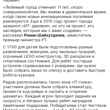
первый».
«Любимый город отмечает 11 лет, скоро
совершеннолетие. Мы живем в удивительное время,
когда такие новые инновационные поселения
реализуются. Еще в 2010 году проект города
назвался «ИT- деревня», но это не проект, это
наследие, которые мы с вами создаем»,
—
рассказал
Роман Шайхутдинов
, заместитель
премьер-министра РТ.
С 17:00 для детей были подготовлены разные
развлечения: аквагрим, шоу мыльных пузырей,
огромный LEGO-конструктор, 3D раскраски и
спортивные состязания. Для ребят постарше
устроили соревнование с роверами, где нужно
было собрать заказ по списку и доставить быстрее
робота-курьера.
Рядом расположилась техно-зона «IT-гонка»:
участники должны были собрать клавиатуру,
провести код-ревью и сыграть в «горячие
шахматы». Каждый игрок проходил задания на
скорость и пятерых лучших ребят наградили
памятными подарками. Победителем стал Чистяков