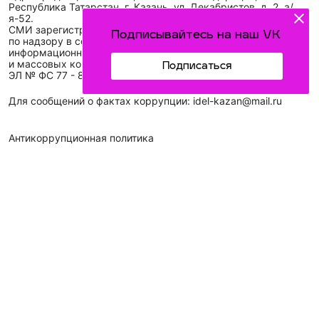
Республика Татарстан, г. Казань, ул. Декабристов, д. 2, а/
я-52.
СМИ зарегистрировано Федеральной службой
Подписывайтесь на наш VK
по надзору в сфере связи,
информационных технологий
и массовых коммуникаций (Роскомнадзор)
Подписаться
ЭЛ № ФС 77 - 89431 от 14.05.2025
Для сообщений о фактах коррупции: idel-kazan@mail.ru
Антикоррупционная политика
АО «ТАТМЕДИА» использует «cookie»
для персонализации
сервисов и удобства пользователей сайтом. Использование
«cookie» можно отменить в настройках браузера.
Политика конфиденциальности
Телефон АО «ТАТМЕДИА»:
(843) 222 09 84
16+