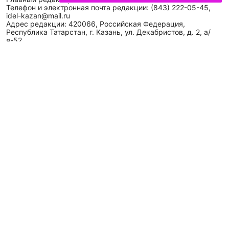
Телефон и электронная почта редакции: (843) 222-05-45,
idel-kazan@mail.ru
Адрес редакции: 420066, Российская Федерация,
Республика Татарстан, г. Казань, ул. Декабристов, д. 2, а/
я-52.
СМИ зарегистрировано Федеральной службой
по надзору в сфере связи,
информационных технологий
и массовых коммуникаций (Роскомнадзор)
ЭЛ № ФС 77 - 89431 от 14.05.2025
Для сообщений о фактах коррупции: idel-kazan@mail.ru
Антикоррупционная политика
АО «ТАТМЕДИА» использует «cookie»
для персонализации
сервисов и удобства пользователей сайтом. Использование
«cookie» можно отменить в настройках браузера.
Политика конфиденциальности
Телефон АО «ТАТМЕДИА»:
(843) 222 09 84