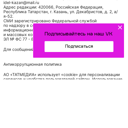
idel-kazan@mail.ru
Адрес редакции: 420066, Российская Федерация,
Республика Татарстан, г. Казань, ул. Декабристов, д. 2, а/
я-52.
СМИ зарегистрировано Федеральной службой
по надзору в сфере связи,
информационных технологий
Подписывайтесь на наш VK
и массовых коммуникаций (Роскомнадзор)
ЭЛ № ФС 77 - 89431 от 14.05.2025
Подписаться
Для сообщений о фактах коррупции: idel-kazan@mail.ru
Антикоррупционная политика
АО «ТАТМЕДИА» использует «cookie»
для персонализации
сервисов и удобства пользователей сайтом. Использование
«cookie» можно отменить в настройках браузера.
Политика конфиденциальности
Телефон АО «ТАТМЕДИА»:
(843) 222 09 84
16+