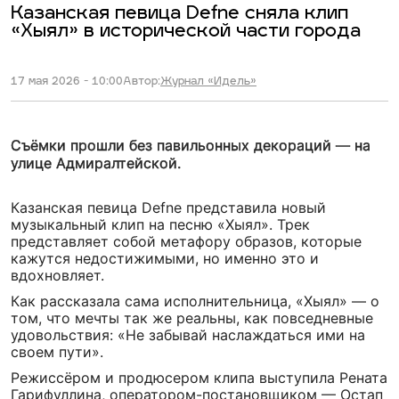
Казанская певица Defne сняла клип
«Хыял» в исторической части города
17 мая 2026 - 10:00
Автор:
Журнал «Идель»
Съёмки прошли без павильонных декораций — на
улице Адмиралтейской.
Казанская певица Defne представила новый
музыкальный клип на песню «Хыял». Трек
представляет собой метафору образов, которые
кажутся недостижимыми, но именно это и
вдохновляет.
Как рассказала сама исполнительница, «Хыял» — о
том, что мечты так же реальны, как повседневные
удовольствия: «Не забывай наслаждаться ими на
своем пути».
Режиссёром и продюсером клипа выступила Рената
Гарифуллина, оператором-постановщиком — Остап