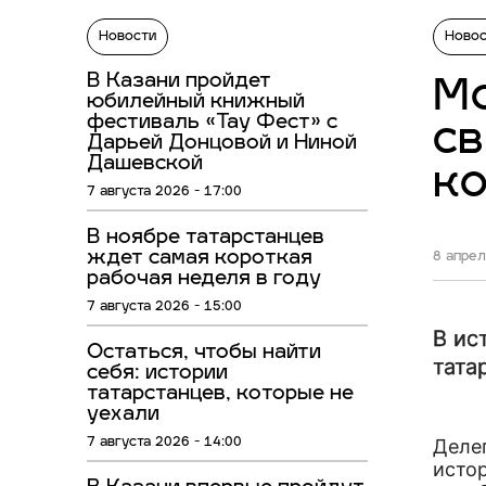
Новости
Ново
В Казани пройдет
Мо
юбилейный книжный
фестиваль «Тау Фест» с
св
Дарьей Донцовой и Ниной
Дашевской
ко
7 августа 2026 - 17:00
В ноябре татарстанцев
ждет самая короткая
8 апрел
рабочая неделя в году
7 августа 2026 - 15:00
В ис
Остаться, чтобы найти
тата
себя: истории
татарстанцев, которые не
уехали
Деле
7 августа 2026 - 14:00
исто