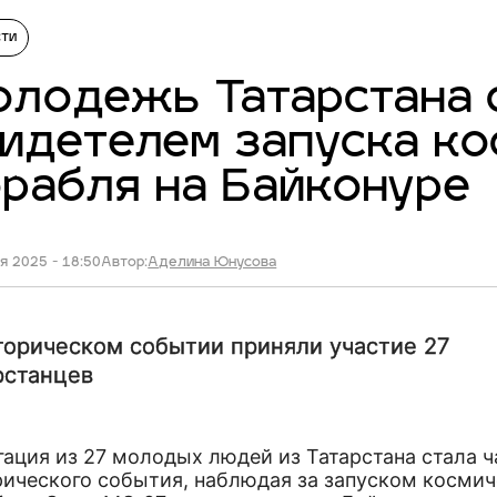
сти
лодежь Татарстана 
идетелем запуска ко
рабля на Байконуре
я 2025 - 18:50
Автор:
Аделина Юнусова
торическом событии приняли участие 27
рстанцев
гация из 27 молодых людей из Татарстана стала 
рического события, наблюдая за запуском космич