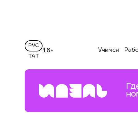
РУС
Учимся
Раб
16+
ТАТ