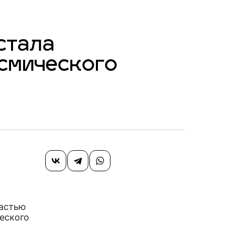
стала
смического
частью
еского