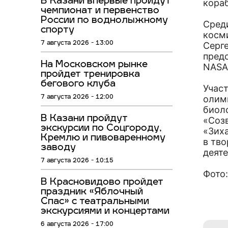
В Казани впервые пройдут
кора
чемпионат и первенство
России по воднолыжному
Сред
спорту
косм
7 августа 2026 - 13:00
Серг
пред
На Московском рынке
NASA
пройдет тренировка
бегового клуба
Учас
олим
7 августа 2026 - 12:00
биоло
В Казани пройдут
«Соз
экскурсии по Соцгороду,
«Зих
Кремлю и пивоваренному
в тво
заводу
деят
7 августа 2026 - 10:15
Фото
В Красновидово пройдет
праздник «Яблочный
Спас» с театральными
экскурсиями и концертами
6 августа 2026 - 17:00