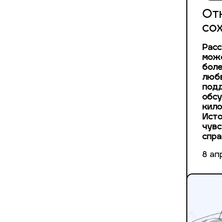
От
со
Расс
може
боле
любв
подд
обсу
кило
Исто
чувс
спра
8 ап