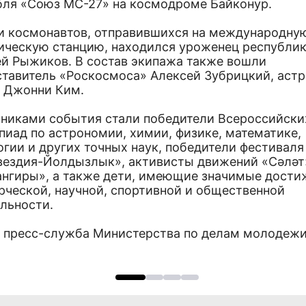
бля «Союз МС-27» на космодроме Байконур.
и космонавтов, отправившихся на международну
ическую станцию, находился уроженец республи
ей Рыжиков. В состав экипажа также вошли
ставитель «Роскосмоса» Алексей Зубрицкий, аст
 Джонни Ким.
тниками события стали победители Всероссийски
пиад по астрономии, химии, физике, математике,
гии и других точных наук, победители фестиваля
вездия-Йолдызлык», активисты движений «Сәләт
ангиры», а также дети, имеющие значимые дости
рческой, научной, спортивной и общественной
ельности.
: пресс-служба Министерства по делам молодежи