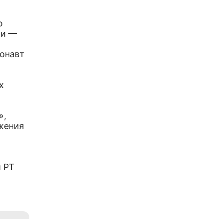
ю
ки —
ронавт
х
»,
жения
 РТ