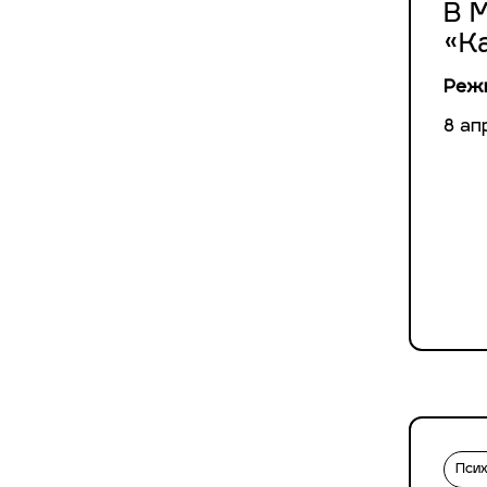
В 
«К
Режи
8 ап
Пси