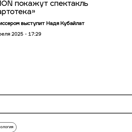
MOÑ покажут спектакль
артотека»
ссером выступит Надя Кубайлат
реля 2025 - 17:29
хология