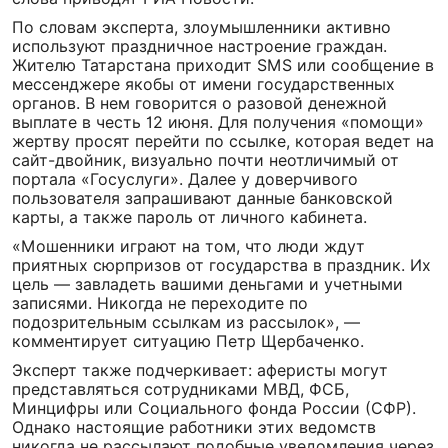
По словам эксперта, злоумышленники активно
используют праздничное настроение граждан.
Жителю Татарстана приходит SMS или сообщение в
мессенджере якобы от имени государственных
органов. В нем говорится о разовой денежной
выплате в честь 12 июня. Для получения «помощи»
жертву просят перейти по ссылке, которая ведет на
сайт-двойник, визуально почти неотличимый от
портала «Госуслуги». Далее у доверчивого
пользователя запрашивают данные банковской
карты, а также пароль от личного кабинета.
«Мошенники играют на том, что люди ждут
приятных сюрпризов от государства в праздник. Их
цель — завладеть вашими деньгами и учетными
записями. Никогда не переходите по
подозрительным ссылкам из рассылок», —
комментирует ситуацию Петр Щербаченко.
Эксперт также подчеркивает: аферисты могут
представляться сотрудниками МВД, ФСБ,
Минцифры или Социального фонда России (СФР).
Однако настоящие работники этих ведомств
никогда не рассылают подобные уведомления через