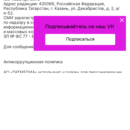
Адрес редакции: 420066, Российская Федерация,
Республика Татарстан, г. Казань, ул. Декабристов, д. 2, а/
я-52.
СМИ зарегистрировано Федеральной службой
по надзору в сфере связи,
Подписывайтесь на наш VK
информационных технологий
и массовых коммуникаций (Роскомнадзор)
ЭЛ № ФС 77 - 89431 от 14.05.2025
Подписаться
Для сообщений о фактах коррупции: idel-kazan@mail.ru
Антикоррупционная политика
АО «ТАТМЕДИА» использует «cookie»
для персонализации
сервисов и удобства пользователей сайтом. Использование
«cookie» можно отменить в настройках браузера.
Политика конфиденциальности
Телефон АО «ТАТМЕДИА»:
(843) 222 09 84
16+