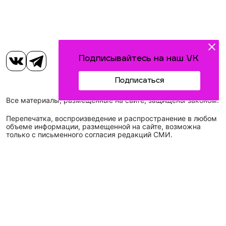
Подписывайтесь на наш VK
Подписаться
Все материалы, размещенные на сайте, защищены законом.
Перепечатка, воспроизведение и распространение в любом
объеме информации, размещенной на сайте, возможна
только с письменного согласия редакций СМИ.
Наименование сетевого издания: Идел-Идель
Учредитель СМИ: АО «ТАТМЕДИА»
Главный редактор: Галимова Рамзия Ризвановна
Телефон и электронная почта редакции: (843) 222-05-45,
idel-kazan@mail.ru
Адрес редакции: 420066, Российская Федерация,
Республика Татарстан, г. Казань, ул. Декабристов, д. 2, а/
я-52.
СМИ зарегистрировано Федеральной службой
по надзору в сфере связи,