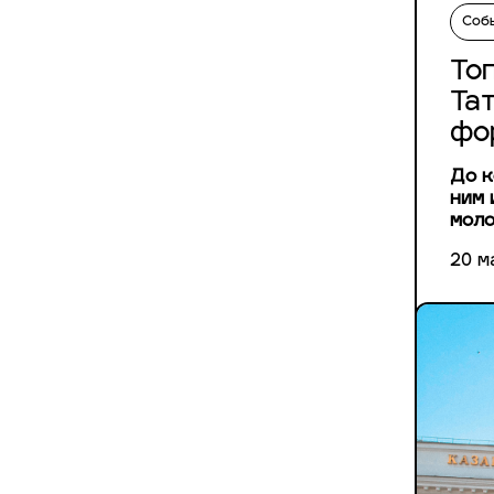
Соб
То
Та
фо
До к
ним 
моло
20 м