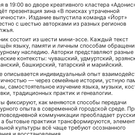
я в 19:00 во дворе креативного кластера «Адонис
ёт презентация зина «В поисках утраченной
тичности». Издание выпустила команда «Йорт»
естно с шестью авторками из разных регионов
лжья.
ник состоит из шести мини-эссе. Каждый текст
ящён языку, памяти и личным способам обращени
турному наследию. Авторки представляют разные
еские контексты: чувашский, удмуртский, эрзянс
анский, башкирский, татарский и марийский.
се описывается индивидуальный опыт взаимодейс
тичностью — через семейные истории, устную па
вы, самостоятельное изучение языка, музыки, ко
вки, традиционных практик и генеалогии.
ты фиксируют, как меняются способы передачи
урного опыта в современной городской среде. Пр
в повседневной коммуникации преобладает русск
, а бытовые практики трансформируются, элемен
льной культуры всё чаще требуют осознанного
ания и восстановления.