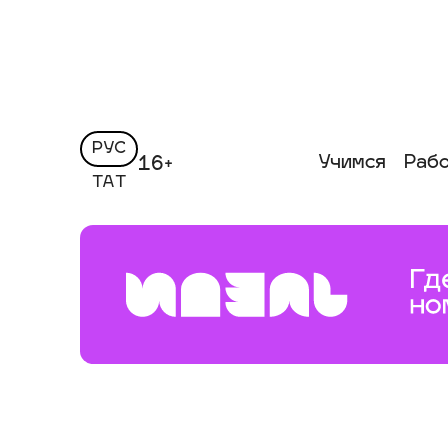
РУС
Учимся
Раб
16+
ТАТ