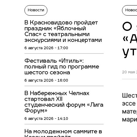
Новости
Ново
В Красновидово пройдет
О 
праздник «Яблочный
Спас» с театральными
«А
экскурсиями и концертами
ут
6 августа 2026 - 17:00
Фестиваль «Итиль»:
полный гид по программе
шестого сезона
20 мая 
6 августа 2026 - 16:00
В Набережных Челнах
Шест
стартовал XII
эссе
студенческий форум «Лига
мате
Форум»
мари
6 августа 2026 - 14:10
На молодежном саммите в