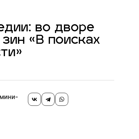
едии: во дворе
зин «В поисках
сти»
 мини-
а