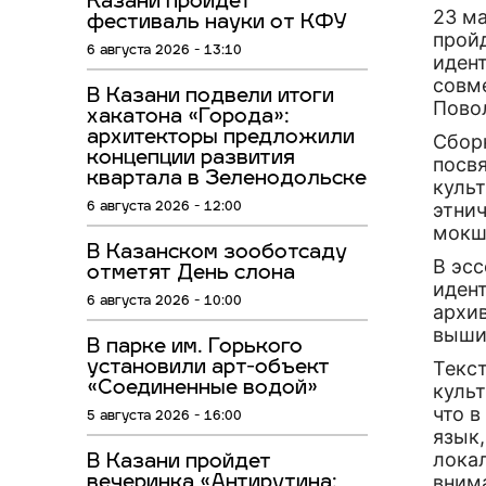
Казани пройдёт
23 ма
фестиваль науки от КФУ
пройд
6 августа 2026 - 13:10
иден
совм
В Казани подвели итоги
Пово
хакатона «Города»:
архитекторы предложили
Сбор
концепции развития
посв
квартала в Зеленодольске
куль
этнич
6 августа 2026 - 12:00
мокш
В Казанском зооботсаду
В эс
отметят День слона
иден
6 августа 2026 - 10:00
архи
выши
В парке им. Горького
Текс
установили арт-объект
«Соединенные водой»
культ
что 
5 августа 2026 - 16:00
язык
лока
В Казани пройдет
вним
вечеринка «Антирутина: