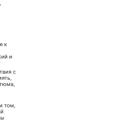
»
я к
кий и
твия с
мять,
стюма,
и том,
ий
ты