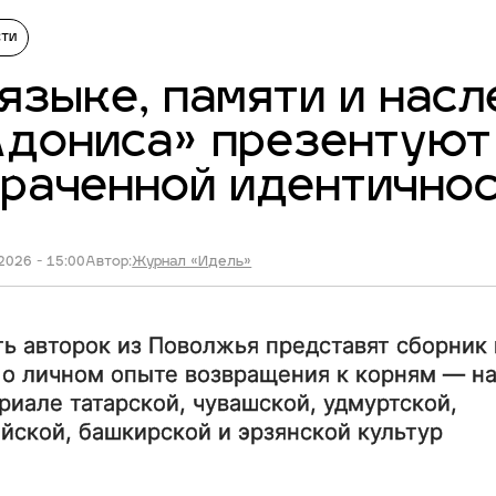
сти
языке, памяти и насл
дониса» презентуют 
раченной идентично
2026 - 15:00
Автор:
Журнал «Идель»
ь авторок из Поволжья представят сборник
 о личном опыте возвращения к корням — н
риале татарской, чувашской, удмуртской,
йской, башкирской и эрзянской культур