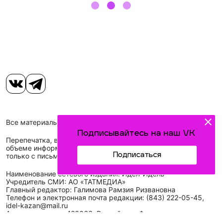
Все материалы, размещенные на сайте, защищены законом.
Подписывайтесь на наш VK
Перепечатка, воспроизведение и распространение в любом
объеме информации, размещенной на сайте, возможна
Подписаться
только с письменного согласия редакций СМИ.
Наименование сетевого издания: Идел-Идель
Учредитель СМИ: АО «ТАТМЕДИА»
Главный редактор: Галимова Рамзия Ризвановна
Телефон и электронная почта редакции: (843) 222-05-45,
idel-kazan@mail.ru
Адрес редакции: 420066, Российская Федерация,
Республика Татарстан, г. Казань, ул. Декабристов, д. 2, а/