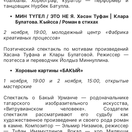
«балбалы. Хореограф, куратор — перформер и
танцовщик Нурбек Батулла.
МИН ТҮГЕЛ / ЭТО НЕ Я. Хәсән Туфан | Клара
Булатова. Кыйсса / Роман в стихах
2 ноября, 19:00, молодежный центр «Фабрика
креативных процессов»
Поэтический спектакль по мотивам произведений
Хасана Туфана и Клары Булатовой. Режиссер —
поэтесса и переводчик Йолдыз Миннуллина.
Хоровые картины «БАКЫЙ»
1 ноября, 19:00 и 2 ноября, 15:00, открытые
мастерские
Спектакль о Бакый Урманче — родоначальнике
татарского изобразительного искусства,
«Витрувианском человеке». Создатели
спектакля рассматривают его судьбу как
художественное произведение и своего рода роман
в камне. Композитор — Эльмир Низамов, режиссер
— Туфан Имамутдинов. Вокал — хор Миляуши