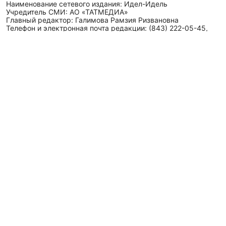
Наименование сетевого издания: Идел-Идель
Учредитель СМИ: АО «ТАТМЕДИА»
Главный редактор: Галимова Рамзия Ризвановна
Телефон и электронная почта редакции: (843) 222-05-45,
idel-kazan@mail.ru
Адрес редакции: 420066, Российская Федерация,
Республика Татарстан, г. Казань, ул. Декабристов, д. 2, а/
я-52.
СМИ зарегистрировано Федеральной службой
по надзору в сфере связи,
информационных технологий
и массовых коммуникаций (Роскомнадзор)
ЭЛ № ФС 77 - 89431 от 14.05.2025
Для сообщений о фактах коррупции: idel-kazan@mail.ru
Антикоррупционная политика
АО «ТАТМЕДИА» использует «cookie»
для персонализации
сервисов и удобства пользователей сайтом. Использование
«cookie» можно отменить в настройках браузера.
Политика конфиденциальности