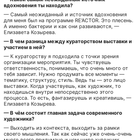
вдохновения ты находила?
— Самый неожиданный и источник вдохновения
для меня был на программе RE’ACTOR. Это плесень.
А именно бактерии и как они развиваются, —
Елизавета Козырева.
— В чем разница между кураторством выставки и
участием в ней?
— К кураторству я подходила с точки зрения
организации мероприятия. Ты чувствуешь
ответственность, понимаешь, что очень много от
тебя зависит. Нужно продумать все моменты —
тематику, структуру, стиль. Ведь ты — это лицо
выставки. Когда участвуешь, как художник, то
находишься внутри непосредственно этого
процесса. То есть, фантазируешь и креативишь, —
Елизавета Козырева.
— В чём состоит главная задача современного
художника?
— Выходить из контекста, выходить за рамки
своего мышления. Так как сейчас уже очень-очень
много всего придумано и чем шире художник