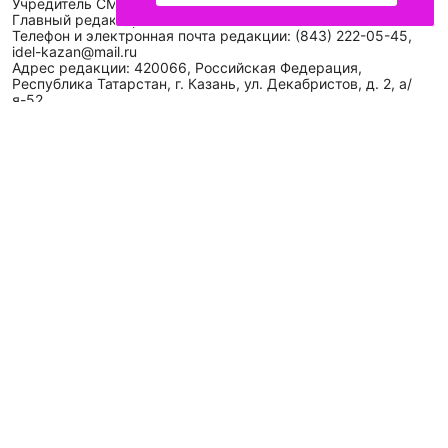
Учредитель СМИ: АО «ТАТМЕДИА»
Главный редактор: Галимова Рамзия Ризвановна
Телефон и электронная почта редакции: (843) 222-05-45,
idel-kazan@mail.ru
Адрес редакции: 420066, Российская Федерация,
Республика Татарстан, г. Казань, ул. Декабристов, д. 2, а/
я-52.
СМИ зарегистрировано Федеральной службой
по надзору в сфере связи,
информационных технологий
и массовых коммуникаций (Роскомнадзор)
ЭЛ № ФС 77 - 89431 от 14.05.2025
Для сообщений о фактах коррупции: idel-kazan@mail.ru
Антикоррупционная политика
АО «ТАТМЕДИА» использует «cookie»
для персонализации
сервисов и удобства пользователей сайтом. Использование
«cookie» можно отменить в настройках браузера.
Политика конфиденциальности
Телефон АО «ТАТМЕДИА»:
(843) 222 09 84