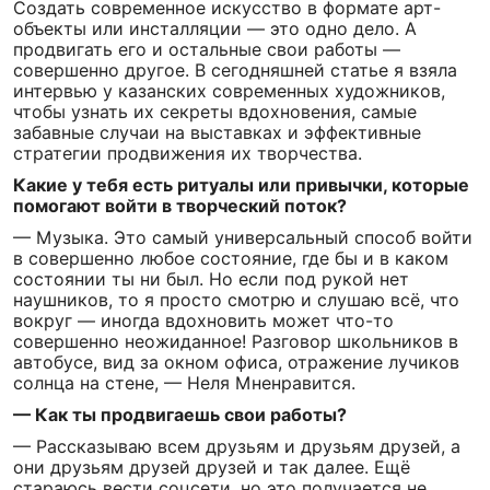
Создать современное искусство в формате арт-
объекты или инсталляции — это одно дело. А
продвигать его и остальные свои работы —
совершенно другое. В сегодняшней статье я взяла
интервью у казанских современных художников,
чтобы узнать их секреты вдохновения, самые
забавные случаи на выставках и эффективные
стратегии продвижения их творчества.
Какие у тебя есть ритуалы или привычки, которые
помогают войти в творческий поток?
— Музыка. Это самый универсальный способ войти
в совершенно любое состояние, где бы и в каком
состоянии ты ни был. Но если под рукой нет
наушников, то я просто смотрю и слушаю всё, что
вокруг — иногда вдохновить может что-то
совершенно неожиданное! Разговор школьников в
автобусе, вид за окном офиса, отражение лучиков
солнца на стене, — Неля Мненравится.
— Как ты продвигаешь свои работы?
— Рассказываю всем друзьям и друзьям друзей, а
они друзьям друзей друзей и так далее. Ещё
стараюсь вести соцсети, но это получается не