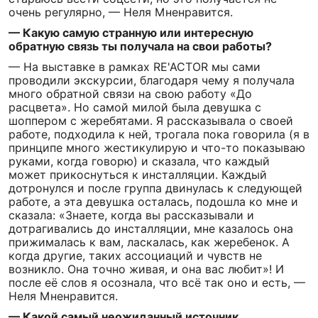
очень регулярно, — Неля Мненравится.
— Какую самую странную или интересную
обратную связь ты получала на свои работы?
— На выставке в рамках RE'ACTOR мы сами
проводили экскурсии, благодаря чему я получала
много обратной связи на свою работу «До
расцвета». Но самой милой была девушка с
шоппером с жеребятами. Я рассказывала о своей
работе, подходила к ней, трогала пока говорила (я в
принципе много жестикулирую и что-то показываю
руками, когда говорю) и сказала, что каждый
может прикоснуться к инсталляции. Каждый
дотронулся и после группа двинулась к следующей
работе, а эта девушка осталась, подошла ко мне и
сказала: «Знаете, когда вы рассказывали и
дотрагивались до инсталляции, мне казалось она
прижималась к вам, ласкалась, как жеребенок. А
когда другие, таких ассоциаций и чувств не
возникло. Она точно живая, и она вас любит»! И
после её слов я осознала, что всё так оно и есть, —
Неля Мненравится.
— Какой самый неожиданный источник