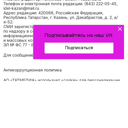
Телефон и электронная почта редакции: (843) 222-05-45,
idel-kazan@mail.ru
Адрес редакции: 420066, Российская Федерация,
Республика Татарстан, г. Казань, ул. Декабристов, д. 2, а/
я-52.
СМИ зарегистрировано Федеральной службой
по надзору в сфере связи,
Подписывайтесь на наш VK
информационных технологий
и массовых коммуникаций (Роскомнадзор)
ЭЛ № ФС 77 - 89431 от 14.05.2025
Подписаться
Для сообщений о фактах коррупции: idel-kazan@mail.ru
Антикоррупционная политика
АО «ТАТМЕДИА» использует «cookie»
для персонализации
сервисов и удобства пользователей сайтом. Использование
«cookie» можно отменить в настройках браузера.
Политика конфиденциальности
Телефон АО «ТАТМЕДИА»:
(843) 222 09 84