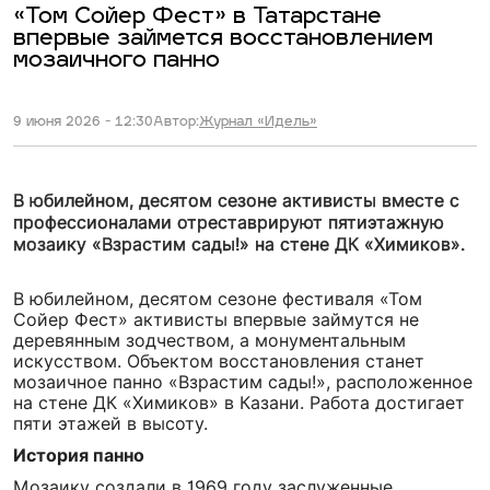
«Том Сойер Фест» в Татарстане
впервые займется восстановлением
мозаичного панно
9 июня 2026 - 12:30
Автор:
Журнал «Идель»
В юбилейном, десятом сезоне активисты вместе с
профессионалами отреставрируют пятиэтажную
мозаику «Взрастим сады!» на стене ДК «Химиков».
В юбилейном, десятом сезоне фестиваля «Том
Сойер Фест» активисты впервые займутся не
деревянным зодчеством, а монументальным
искусством. Объектом восстановления станет
мозаичное панно «Взрастим сады!», расположенное
на стене ДК «Химиков» в Казани. Работа достигает
пяти этажей в высоту.
История панно
Мозаику создали в 1969 году заслуженные