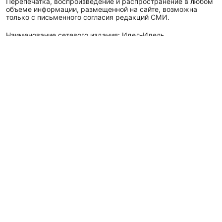
Перепечатка, воспроизведение и распространение в любом
объеме информации, размещенной на сайте, возможна
только с письменного согласия редакций СМИ.
Наименование сетевого издания: Идел-Идель
Учредитель СМИ: АО «ТАТМЕДИА»
Главный редактор: Галимова Рамзия Ризвановна
Телефон и электронная почта редакции: (843) 222-05-45,
idel-kazan@mail.ru
Адрес редакции: 420066, Российская Федерация,
Республика Татарстан, г. Казань, ул. Декабристов, д. 2, а/
я-52.
СМИ зарегистрировано Федеральной службой
по надзору в сфере связи,
информационных технологий
и массовых коммуникаций (Роскомнадзор)
ЭЛ № ФС 77 - 89431 от 14.05.2025
Для сообщений о фактах коррупции: idel-kazan@mail.ru
Антикоррупционная политика
АО «ТАТМЕДИА» использует «cookie»
для персонализации
сервисов и удобства пользователей сайтом. Использование
«cookie» можно отменить в настройках браузера.
Политика конфиденциальности