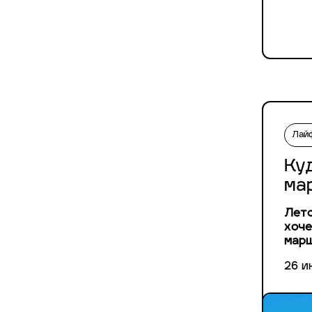
Лай
Ку
ма
Лето
хоче
марш
26 и