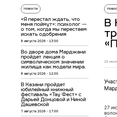
Новости
Ново
«Я перестал ждать, что
В 
меня поймут»: психолог —
о том, когда мы перестаем
тр
искать одобрения
«П
8 августа 2026 - 13:00
Во дворе дома Марджани
пройдет лекция о
символическом значении
26 июня
жилища как модели мира.
8 августа 2026 - 12:00
Учас
В Казани пройдет
Мар
юбилейный книжный
фестиваль «Тау Фест» с
Дарьей Донцовой и Ниной
Дашевской
27 ию
7 августа 2026 - 17:00
воло