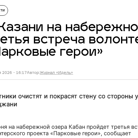
сти
Казани на набережно
етья встреча волонт
арковые герои»
 2026 - 16:17
Автор:
Журнал «Идель»
тники очистят и покрасят стену со стороны 
джани
ня на набережной озера Кабан пройдет третья в
нтерского проекта «Парковые герои», сообщает