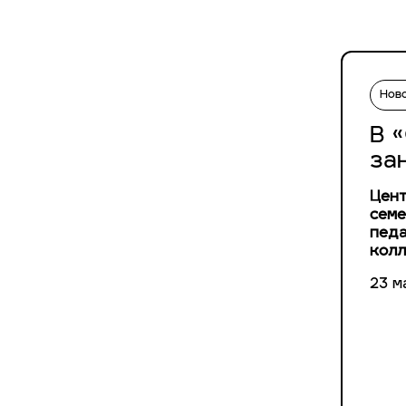
Нов
В 
за
Цент
семе
педа
колл
23 м