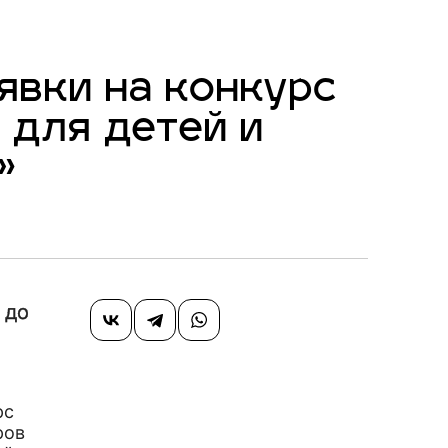
явки на конкурс
 для детей и
»
 до
рс
ров