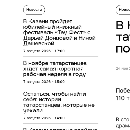
Новости
Ново
В Казани пройдет
В 
юбилейный книжный
фестиваль «Тау Фест» с
та
Дарьей Донцовой и Ниной
Дашевской
п
7 августа 2026 - 17:00
В ноябре татарстанцев
ждет самая короткая
24 мая 
рабочая неделя в году
7 августа 2026 - 15:00
Побе
Остаться, чтобы найти
110 
себя: истории
татарстанцев, которые не
уехали
В сто
7 августа 2026 - 14:00
драм