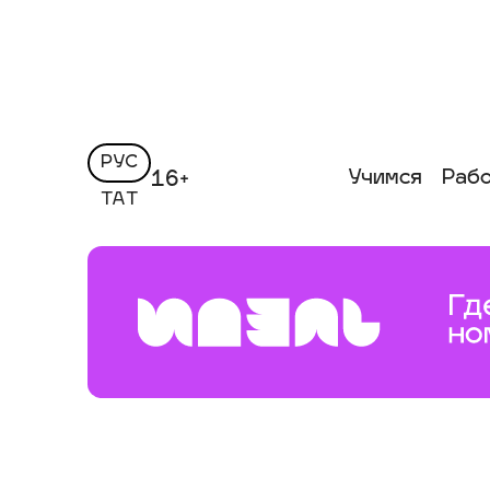
РУС
Учимся
Раб
16+
ТАТ