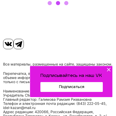
Все материалы, размещенные на сайте, защищены законом.
Перепечатка, воспроизведение и распространение в любом
Подписывайтесь на наш VK
объеме информации, размещенной на сайте, возможна
только с письменного согласия редакций СМИ.
Подписаться
Наименование сетевого издания: Идел-Идель
Учредитель СМИ: АО «ТАТМЕДИА»
Главный редактор: Галимова Рамзия Ризвановна
Телефон и электронная почта редакции: (843) 222-05-45,
idel-kazan@mail.ru
Адрес редакции: 420066, Российская Федерация,
Республика Татарстан, г. Казань, ул. Декабристов, д. 2, а/