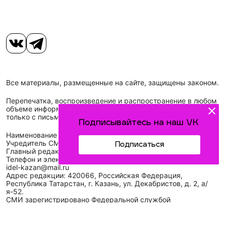
Все материалы, размещенные на сайте, защищены законом.
Перепечатка, воспроизведение и распространение в любом
объеме информации, размещенной на сайте, возможна
только с письменного согласия редакций СМИ.
Подписывайтесь на наш VK
Наименование сетевого издания: Идел-Идель
Учредитель СМИ: АО «ТАТМЕДИА»
Подписаться
Главный редактор: Галимова Рамзия Ризвановна
Телефон и электронная почта редакции: (843) 222-05-45,
idel-kazan@mail.ru
Адрес редакции: 420066, Российская Федерация,
Республика Татарстан, г. Казань, ул. Декабристов, д. 2, а/
я-52.
СМИ зарегистрировано Федеральной службой
по надзору в сфере связи,
информационных технологий
и массовых коммуникаций (Роскомнадзор)