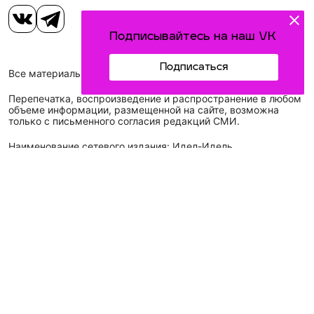
Подписывайтесь на наш VK
Подписаться
Все материалы, размещенные на сайте, защищены законом.
Перепечатка, воспроизведение и распространение в любом
объеме информации, размещенной на сайте, возможна
только с письменного согласия редакций СМИ.
Наименование сетевого издания: Идел-Идель
Учредитель СМИ: АО «ТАТМЕДИА»
Главный редактор: Галимова Рамзия Ризвановна
Телефон и электронная почта редакции: (843) 222-05-45,
idel-kazan@mail.ru
Адрес редакции: 420066, Российская Федерация,
Республика Татарстан, г. Казань, ул. Декабристов, д. 2, а/
я-52.
СМИ зарегистрировано Федеральной службой
по надзору в сфере связи,
информационных технологий
и массовых коммуникаций (Роскомнадзор)
ЭЛ № ФС 77 - 89431 от 14.05.2025
Для сообщений о фактах коррупции: idel-kazan@mail.ru