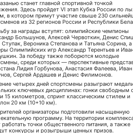
азанью станет главной спортивной точкой
яжения. Здесь пройдет VI этап Кубка России по 
ам, в котором примут участие свыше 230 сильней
сменов из 32 регионов России и Республики Бела
рьбу за награды вступят: олимпийские чемпионы
сандр Большунов, Алексей Червоткин, Денис Спиц
Ступак, Вероника Степанова и Татьяна Сорина, а
еры Олимпийских игр Александр Терентьев и Ива
ушкин. За победу также поборются молодые
тсмены, среди которых — перспективные предста
стана Лидия Горбунова, Анастасия Фалеева, Иван
унов, Сергей Ардашев и Денис Филимонов.
чение четырех дней спортсмены разыграют медали
ольких ключевых дисциплинах: гонки свободным 
 и 15 километров, спринт классическим стилем и
лон 20 км (10+10 км).
зрителей организаторы подготовили насыщенную
лекательную программу. На территории комплекс
 работать точки общественного питания, а также
дут конкурсы и розыгрыши ценных призов.