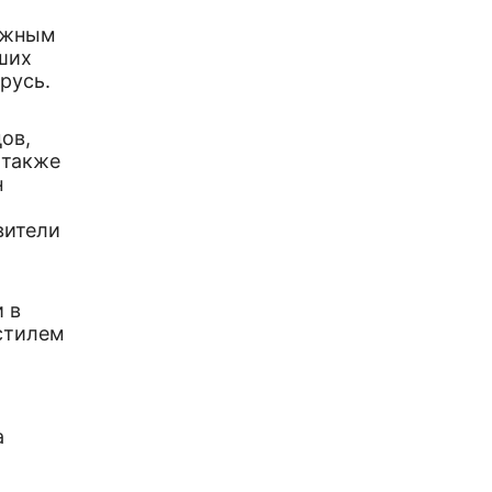
лыжным
ших
русь.
ов,
 также
н
вители
 в
стилем
а