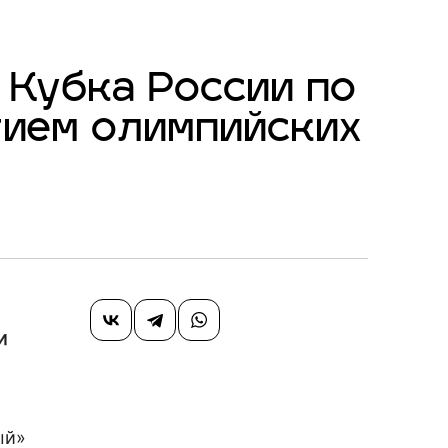
 Кубка России по
тием олимпийских
и
ый»