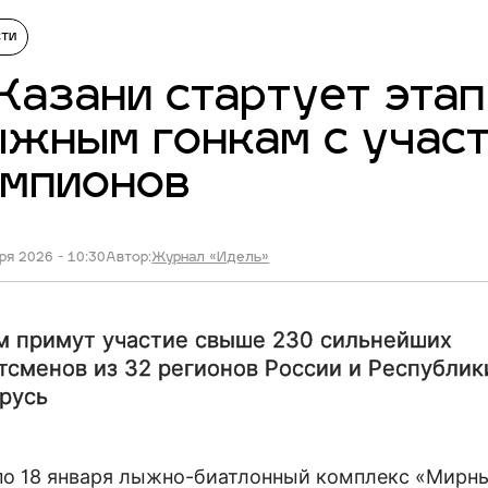
сти
Казани стартует этап
жным гонкам с учас
емпионов
ря 2026 - 10:30
Автор:
Журнал «Идель»
м примут участие свыше 230 сильнейших
тсменов из 32 регионов России и Республик
русь
 по 18 января лыжно-биатлонный комплекс «Мирн