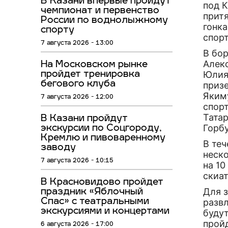
В Казани впервые пройдут
под К
чемпионат и первенство
прит
России по воднолыжному
гонк
спорту
спорт
7 августа 2026 - 13:00
В бо
Алек
На Московском рынке
Юлия 
пройдет тренировка
бегового клуба
приз
Яким
7 августа 2026 - 12:00
спор
Татар
В Казани пройдут
Горб
экскурсии по Соцгороду,
Кремлю и пивоваренному
В те
заводу
неск
7 августа 2026 - 10:15
на 10
скиат
В Красновидово пройдет
Для 
праздник «Яблочный
Спас» с театральными
разв
экскурсиями и концертами
будут
прой
6 августа 2026 - 17:00