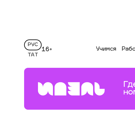
РУС
Учимся
Раб
16+
ТАТ