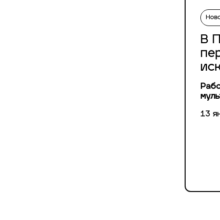
Нов
В 
пе
ис
Рабо
муль
13 я