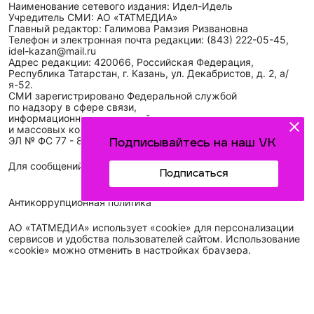
Наименование сетевого издания: Идел-Идель
Учредитель СМИ: АО «ТАТМЕДИА»
Главный редактор: Галимова Рамзия Ризвановна
Телефон и электронная почта редакции: (843) 222-05-45,
idel-kazan@mail.ru
Адрес редакции: 420066, Российская Федерация,
Республика Татарстан, г. Казань, ул. Декабристов, д. 2, а/
я-52.
СМИ зарегистрировано Федеральной службой
по надзору в сфере связи,
информационных технологий
и массовых коммуникаций (Роскомнадзор)
ЭЛ № ФС 77 - 89431 от 14.05.2025
Подписывайтесь на наш VK
Для сообщений о фактах коррупции: idel-kazan@mail.ru
Подписаться
Антикоррупционная политика
АО «ТАТМЕДИА» использует «cookie»
для персонализации
сервисов и удобства пользователей сайтом. Использование
«cookie» можно отменить в настройках браузера.
Политика конфиденциальности