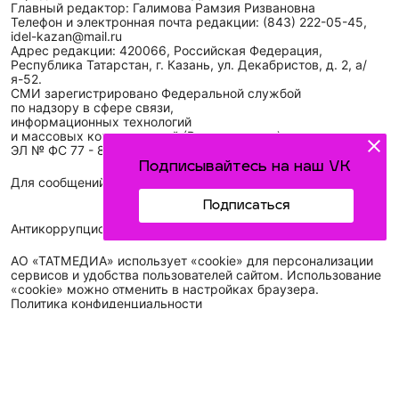
Главный редактор: Галимова Рамзия Ризвановна
Телефон и электронная почта редакции: (843) 222-05-45,
idel-kazan@mail.ru
Адрес редакции: 420066, Российская Федерация,
Республика Татарстан, г. Казань, ул. Декабристов, д. 2, а/
я-52.
СМИ зарегистрировано Федеральной службой
по надзору в сфере связи,
информационных технологий
и массовых коммуникаций (Роскомнадзор)
ЭЛ № ФС 77 - 89431 от 14.05.2025
Подписывайтесь на наш VK
Для сообщений о фактах коррупции: idel-kazan@mail.ru
Подписаться
Антикоррупционная политика
АО «ТАТМЕДИА» использует «cookie»
для персонализации
сервисов и удобства пользователей сайтом. Использование
«cookie» можно отменить в настройках браузера.
Политика конфиденциальности
Телефон АО «ТАТМЕДИА»:
(843) 222 09 84