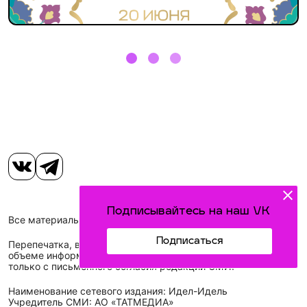
Подписывайтесь на наш VK
Все материалы, размещенные на сайте, защищены законом.
Подписаться
Перепечатка, воспроизведение и распространение в любом
объеме информации, размещенной на сайте, возможна
только с письменного согласия редакций СМИ.
Наименование сетевого издания: Идел-Идель
Учредитель СМИ: АО «ТАТМЕДИА»