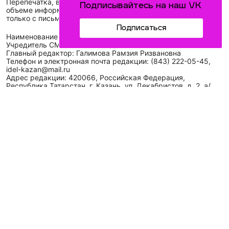
Перепечатка, воспроизведение и распространение в любом
Подписывайтесь на наш VK
объеме информации, размещенной на сайте, возможна
только с письменного согласия редакций СМИ.
Подписаться
Наименование сетевого издания: Идел-Идель
Учредитель СМИ: АО «ТАТМЕДИА»
Главный редактор: Галимова Рамзия Ризвановна
Телефон и электронная почта редакции: (843) 222-05-45,
idel-kazan@mail.ru
Адрес редакции: 420066, Российская Федерация,
Республика Татарстан, г. Казань, ул. Декабристов, д. 2, а/
я-52.
СМИ зарегистрировано Федеральной службой
по надзору в сфере связи,
информационных технологий
и массовых коммуникаций (Роскомнадзор)
ЭЛ № ФС 77 - 89431 от 14.05.2025
Для сообщений о фактах коррупции: idel-kazan@mail.ru
Антикоррупционная политика
АО «ТАТМЕДИА» использует «cookie»
для персонализации
сервисов и удобства пользователей сайтом. Использование
«cookie» можно отменить в настройках браузера.
Политика конфиденциальности