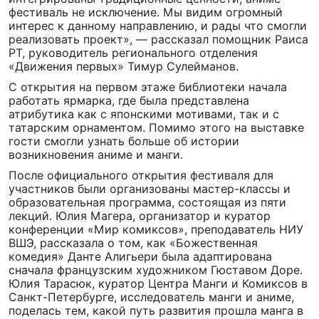
фестиваль не исключение. Мы видим огромный
интерес к данному направлению, и рады что смогли
реализовать проект», — рассказал помощник Раиса
РТ, руководитель регионального отделения
«Движения первых» Тимур Сулейманов.
С открытия на первом этаже библиотеки начала
работать ярмарка, где была представлена
атрибутика как с японскими мотивами, так и с
татарским орнаментом. Помимо этого на выставке
гости смогли узнать больше об истории
возникновения аниме и манги.
После официального открытия фестиваля для
участников были организованы мастер-классы и
образовательная программа, состоящая из пяти
лекций. Юлия Магера, организатор и куратор
конференции «Мир комиксов», преподаватель НИУ
ВШЭ, рассказала о том, как «Божественная
комедия» Данте Алигьери была адаптирована
сначала французским художником Гюставом Доре.
Юлия Тарасюк, куратор Центра Манги и Комиксов в
Санкт-Петербурге, исследователь манги и аниме,
поделась тем, какой путь развития прошла манга в