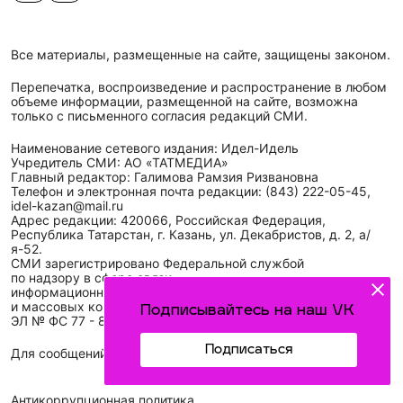
Все материалы, размещенные на сайте, защищены законом.
Перепечатка, воспроизведение и распространение в любом
объеме информации, размещенной на сайте, возможна
только с письменного согласия редакций СМИ.
Наименование сетевого издания: Идел-Идель
Учредитель СМИ: АО «ТАТМЕДИА»
Главный редактор: Галимова Рамзия Ризвановна
Телефон и электронная почта редакции: (843) 222-05-45,
idel-kazan@mail.ru
Адрес редакции: 420066, Российская Федерация,
Республика Татарстан, г. Казань, ул. Декабристов, д. 2, а/
я-52.
СМИ зарегистрировано Федеральной службой
по надзору в сфере связи,
информационных технологий
и массовых коммуникаций (Роскомнадзор)
Подписывайтесь на наш VK
ЭЛ № ФС 77 - 89431 от 14.05.2025
Подписаться
Для сообщений о фактах коррупции: idel-kazan@mail.ru
Антикоррупционная политика