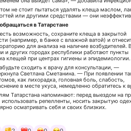
ременем она выйдет сама», — добавила инфекцион
этом не стоит пытаться удалять клеща маслом, л
ногтей или другими средствами — они неэффектив
 обращаться в Татарстане
 есть возможность, сохраните клеща в закрытой
ти (например, в банке с влажной ватой) и отнеси
ораторию для анализа на наличие возбудителей. 
ни и других городах республики работают пункты
ма клещей при центрах гигиены и эпидемиологии.
абудьте сходить к врачу для консультации, —
еркнула Светлана Сметанина. — При появлении та
омов, как лихорадка, головная боль, слабость,
снение в месте укуса, немедленно обратитесь к в
лям Татарстана напоминают: перед выездом на п
т использовать репелленты, носить закрытую оде
ярно осматривать себя и своих близких.
2
0
0
0