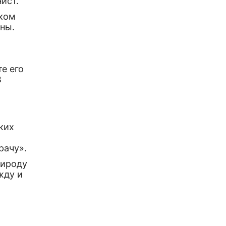
ист.
аком
ны.
те его
В
ких
рачу».
рироду
жду и