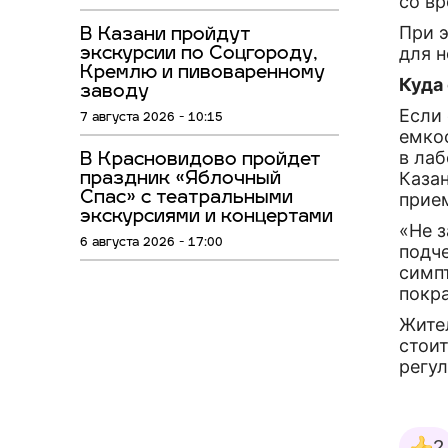
со в
При 
В Казани пройдут
для 
экскурсии по Соцгороду,
Кремлю и пивоваренному
Куда
заводу
Если
7 августа 2026 - 10:15
емкос
в лаб
В Красновидово пройдет
Каза
праздник «Яблочный
Спас» с театральными
прие
экскурсиями и концертами
«Не з
6 августа 2026 - 17:00
подч
симпт
покра
Жите
стои
регул
2