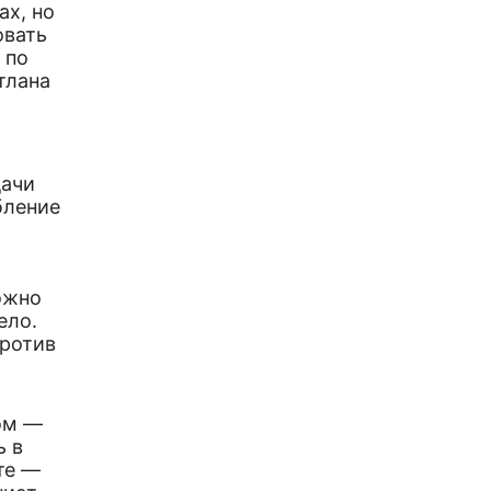
ах, но
овать
 по
тлана
дачи
бление
ожно
ело.
против
ом —
ь в
те —