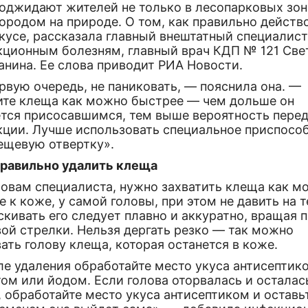
поджидают жителей не только в лесопарковых зон
городом на природе. О том, как правильно действ
кусе, рассказала главный внештатный специалист
кционным болезням, главный врач КДП № 121 Све
анина. Ее слова приводит РИА Новости.
рвую очередь, не паниковать, — пояснила она. —
ите клеща как можно быстрее — чем дольше он
ется присосавшимся, тем выше вероятность пере
кции. Лучше использовать специальное приспосо
ещевую отвертку».
правильно удалить клеща
ловам специалиста, нужно захватить клеща как м
 к коже, у самой головы, при этом не давить на т
кивать его следует плавно и аккуратно, вращая 
ой стрелки. Нельзя дергать резко — так можно
ать голову клеща, которая останется в коже.
ле удаления обработайте место укуса антисептик
ом или йодом. Если голова оторвалась и осталас
 обработайте место укуса антисептиком и оставь