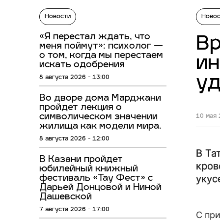
Новости
Ново
«Я перестал ждать, что
Вр
меня поймут»: психолог —
о том, когда мы перестаем
ин
искать одобрения
у
8 августа 2026 - 13:00
Во дворе дома Марджани
пройдет лекция о
символическом значении
10 мая 
жилища как модели мира.
8 августа 2026 - 12:00
В Та
В Казани пройдет
кров
юбилейный книжный
укус
фестиваль «Тау Фест» с
Дарьей Донцовой и Ниной
Дашевской
7 августа 2026 - 17:00
С пр