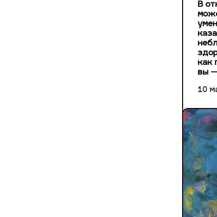
В от
може
умен
каза
небл
здор
как 
вы —
10 м