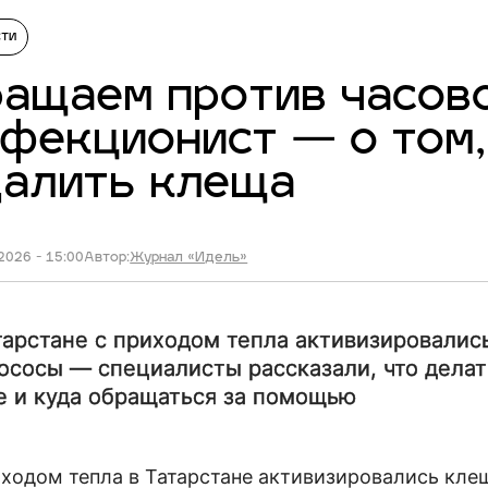
сти
ащаем против часово
фекционист — о том,
далить клеща
2026 - 15:00
Автор:
Журнал «Идель»
тарстане с приходом тепла активизировалис
ососы — специалисты рассказали, что делат
е и куда обращаться за помощью
иходом тепла в Татарстане активизировались кл