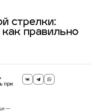
й стрелки:
 как правильно
ь
ь при
ещи —