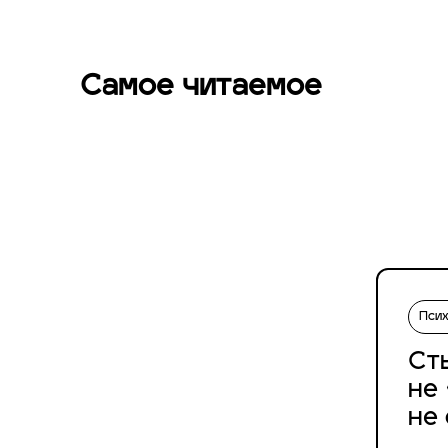
Самое читаемое
Пси
Ст
не
не