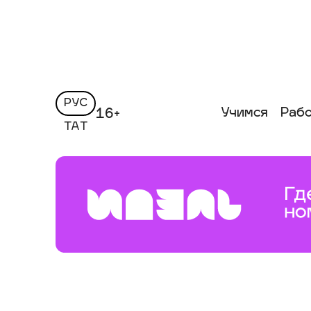
РУС
Учимся
Раб
16+
ТАТ