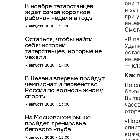
они 
В ноябре татарстанцев
и за 
ждет самая короткая
при у
рабочая неделя в году
инфе
7 августа 2026 - 15:00
Смет
«В пе
Остаться, чтобы найти
Удал
себя: истории
татарстанцев, которые не
оста
уехали
инфе
— кл
7 августа 2026 - 14:00
Как 
В Казани впервые пройдут
По с
чемпионат и первенство
России по воднолыжному
ближе
спорту
Вытас
часов
7 августа 2026 - 13:00
оторв
На Московском рынке
«Пос
пройдет тренировка
спирт
бегового клуба
коже,
7 августа 2026 - 12:00