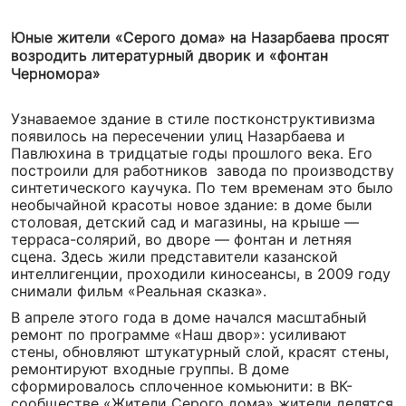
Юные жители «Серого дома» на Назарбаева просят
возродить литературный дворик и «фонтан
Черномора»
Узнаваемое здание в стиле постконструктивизма
появилось на пересечении улиц Назарбаева и
Павлюхина в тридцатые годы прошлого века. Его
построили для работников завода по производству
синтетического каучука. По тем временам это было
необычайной красоты новое здание: в доме были
столовая, детский сад и магазины, на крыше —
терраса-солярий, во дворе — фонтан и летняя
сцена. Здесь жили представители казанской
интеллигенции, проходили киносеансы, в 2009 году
снимали фильм «Реальная сказка».
В апреле этого года в доме начался масштабный
ремонт по программе «Наш двор»: усиливают
стены, обновляют штукатурный слой, красят стены,
ремонтируют входные группы. В доме
сформировалось сплоченное комьюнити: в ВК-
сообществе «Жители Серого дома» жители делятся