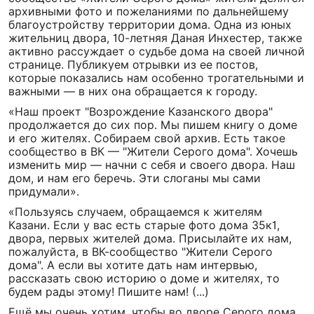
архивными фото и пожеланиями по дальнейшему
благоустройству территории дома. Одна из юных
жительниц двора, 10-летняя Даная Инхестер, также
активно рассуждает о судьбе дома на своей личной
странице. Публикуем отрывки из ее постов,
которые показались нам особенно трогательными и
важными — в них она обращается к городу.
«Наш проект "Возрождение Казанского двора"
продолжается до сих пор. Мы пишем книгу о доме
и его жителях. Собираем свой архив. Есть такое
сообщество в ВК — "Жители Серого дома". Хочешь
изменить мир — начни с себя и своего двора. Наш
дом, и нам его беречь. Эти слоганы мы сами
придумали».
«Пользуясь случаем, обращаемся к жителям
Казани. Если у вас есть старые фото дома 35к1,
двора, первых жителей дома. Присылайте их нам,
пожалуйста, в ВК-сообщество "Жители Серого
дома". А если вы хотите дать нам интервью,
рассказать свою историю о доме и жителях, то
будем рады этому! Пишите нам! (...)
Ещё мы очень хотим, чтобы во дворе Серого дома