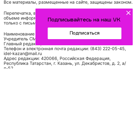
Все материалы, размещенные на сайте, защищены законом.
Перепечатка, воспроизведение и распространение в любом
объеме информации, размещенной на сайте, возможна
Подписывайтесь на наш VK
только с письменного согласия редакций СМИ.
Подписаться
Наименование сетевого издания: Идел-Идель
Учредитель СМИ: АО «ТАТМЕДИА»
Главный редактор: Галимова Рамзия Ризвановна
Телефон и электронная почта редакции: (843) 222-05-45,
idel-kazan@mail.ru
Адрес редакции: 420066, Российская Федерация,
Республика Татарстан, г. Казань, ул. Декабристов, д. 2, а/
я-52.
СМИ зарегистрировано Федеральной службой
по надзору в сфере связи,
информационных технологий
и массовых коммуникаций (Роскомнадзор)
ЭЛ № ФС 77 - 89431 от 14.05.2025
Для сообщений о фактах коррупции: idel-kazan@mail.ru
Антикоррупционная политика
АО «ТАТМЕДИА» использует «cookie»
для персонализации
сервисов и удобства пользователей сайтом. Использование