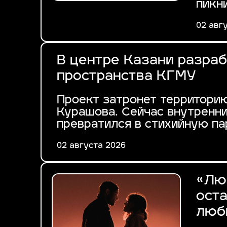
пикни
02 авг
В центре Казани разра
пространства КГМУ
Проект затронет территорию
Курашова. Сейчас внутренн
превратился в стихийную па
02 августа 2026
«Лю
оста
люб