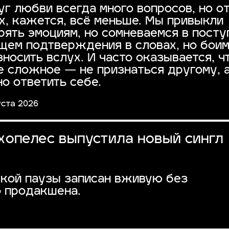
уг любви всегда много вопросов, но о
их, кажется, всё меньше. Мы привыкли
рять эмоциям, но сомневаемся в посту
щем подтверждения в словах, но боим
зносить вслух. И часто оказывается, ч
е сложное — не признаться другому, 
но ответить себе.
уста 2026
хопелес выпустила новый сингл
ской паузы записан вживую без
о продакшена.