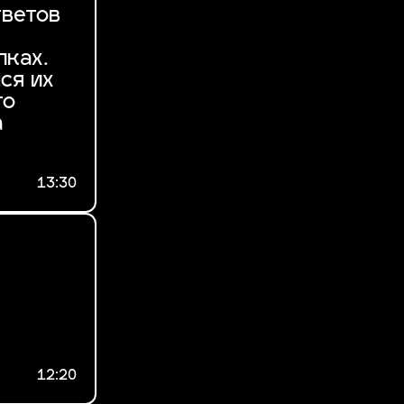
тветов
пках.
ся их
то
а
13:30
12:20