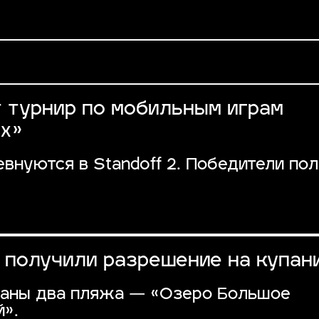
 турнир по мобильным играм
х»
внуются в Standoff 2. Победители по
 получили разрешение на купан
наны два пляжа — «Озеро Большое
».