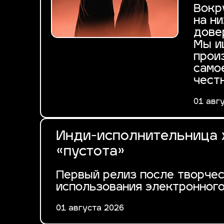
Вокр
на н
дове
Мы и
прои
само
чест
01 авг
Инди-исполнительница 
«пустота»
Первый релиз после творче
использования электронног
01 августа 2026