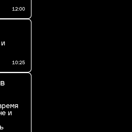
12:00
 и
10:25
 в
 время
не и
ь