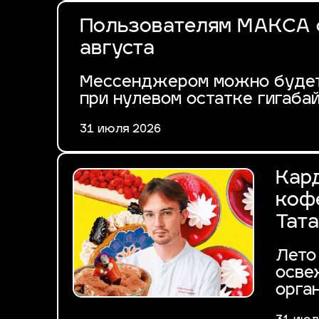
Пользователям МАКСА о
августа
Мессенджером можно будет 
при нулевом остатке гигабай
31 июля 2026
Кар
кофе
Тат
Лето 
осве
орга