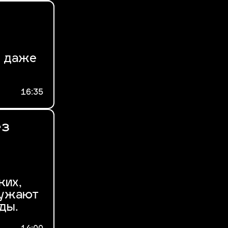
а даже
16:35
ез
ких,
ружают
ды.