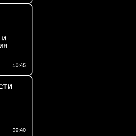
 и
ия
10:45
сти
09:40