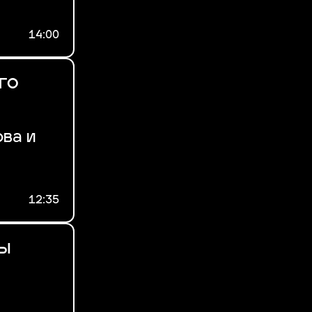
14:00
го
ова и
12:35
мы