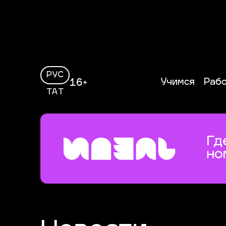
РУС
Учимся
Раб
16+
ТАТ