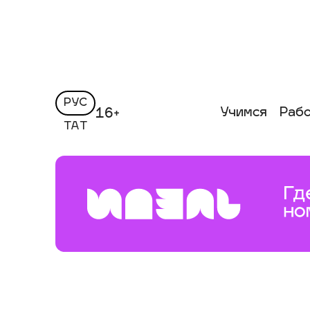
РУС
Учимся
Раб
16+
ТАТ