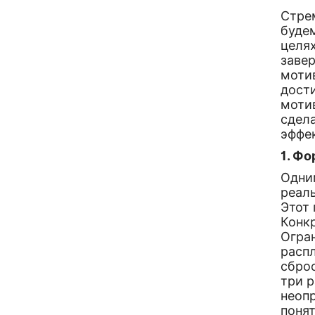
Стрем
будем
целях
заве
мотив
дост
моти
сдел
эффе
1. Ф
Одни
реал
Этот
Конк
Огра
распл
сбро
три 
неоп
поня