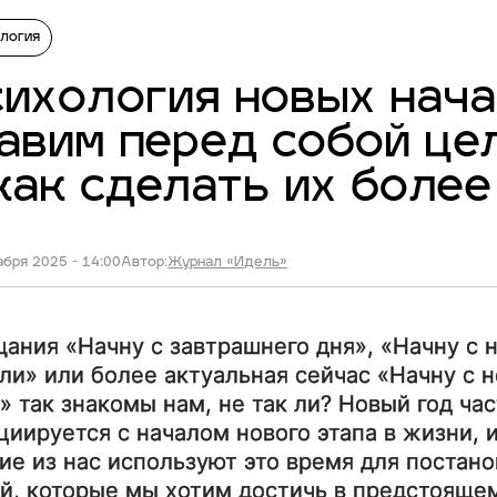
логия
ихология новых нача
авим перед собой цел
как сделать их боле
бря 2025 - 14:00
Автор:
Журнал «Идель»
ания «Начну с завтрашнего дня», «Начну с 
ли» или более актуальная сейчас «Начну с н
!» так знакомы нам, не так ли? Новый год ча
циируется с началом нового этапа в жизни, 
ие из нас используют это время для постано
й, которые мы хотим достичь в предстояще