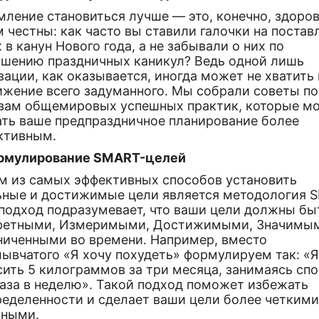
ление становиться лучше — это, конечно, здоров
 честны: как часто вы ставили галочки на поста
 в канун Нового года, а не забывали о них по
ршению праздничных каникул? Ведь одной лишь
ации, как оказывается, иногда может не хватить 
ижение всего задуманного. Мы собрали советы по
вам общемировых успешных практик, которые мо
ать ваше предпраздничное планирование более
ктивным.
ормулирование SMART-целей
м из самых эффективных способов установить
ьные и достижимые цели является методология 
 подход подразумевает, что ваши цели должны бы
ретными, Измеримыми, Достижимыми, Значимы
ниченными во времени. Например, вместо
ывчатого «Я хочу похудеть» формулируем так: «Я
сить 5 килограммов за три месяца, занимаясь сп
раза в неделю». Такой подход поможет избежать
ределенности и сделает ваши цели более четкими
тными.