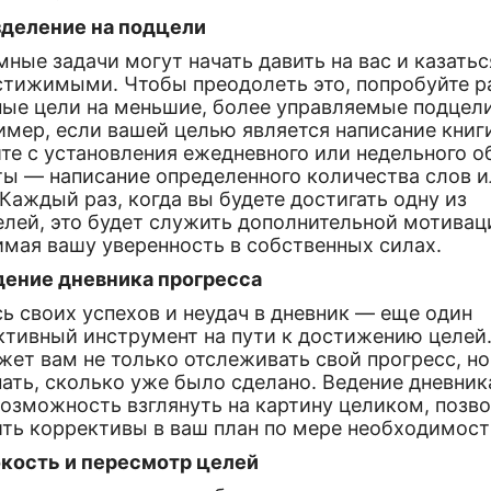
азделение на подцели
ные задачи могут начать давить на вас и казатьс
стижимыми. Чтобы преодолеть это, попробуйте р
ные цели на меньшие, более управляемые подцели
мер, если вашей целью является написание книг
ите с установления ежедневного или недельного 
ты — написание определенного количества слов 
 Каждый раз, когда вы будете достигать одну из
елей, это будет служить дополнительной мотивац
имая вашу уверенность в собственных силах.
едение дневника прогресса
ь своих успехов и неудач в дневник — еще один
ктивный инструмент на пути к достижению целей.
ет вам не только отслеживать свой прогресс, но
ать, сколько уже было сделано. Ведение дневник
возможность взглянуть на картину целиком, позв
ить коррективы в ваш план по мере необходимост
ибкость и пересмотр целей