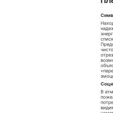
пл
Симв
Нахо
наде
энерг
списк
Пред
чисто
отре
возм
объя
«пер
эмоц
Соци
В атм
поже
потр
видим
намер