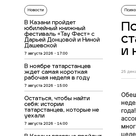
Новости
Психо
В Казани пройдет
Пс
юбилейный книжный
фестиваль «Тау Фест» с
ст
Дарьей Донцовой и Ниной
Дашевской
и 
7 августа 2026 - 17:00
В ноябре татарстанцев
ждет самая короткая
25 дека
рабочая неделя в году
7 августа 2026 - 15:00
Обещ
Остаться, чтобы найти
неде
себя: истории
года
татарстанцев, которые не
уехали
ассо
7 августа 2026 - 14:00
мног
целе