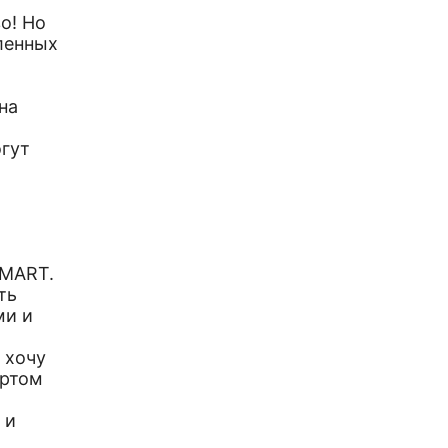
о! Но
вленных
на
гут
SMART.
ть
ми и
 хочу
ортом
 и