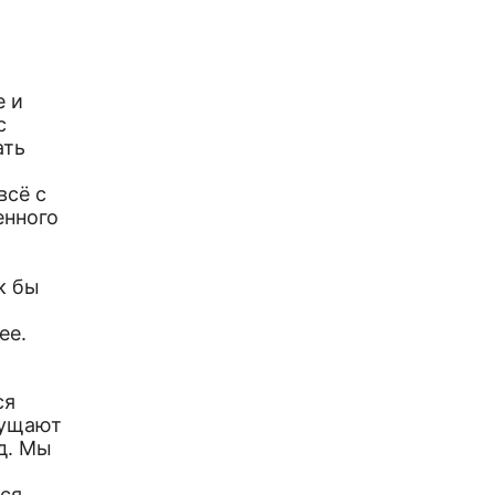
е и
с
ать
всё с
енного
к бы
ее.
ся
щущают
д. Мы
ся,