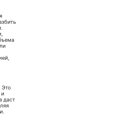
я
азбить
.
и,
объема
или
ией,
 Это
 и
а даст
оляя
и.