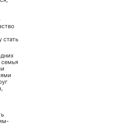
ю
вство
 стать
одних
 семья
ми
тями
руг
,
ть
им-