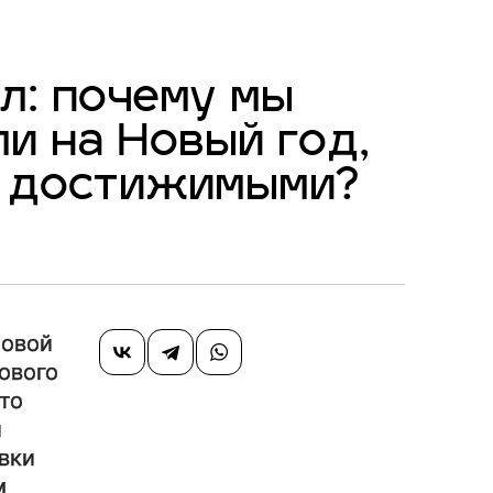
л: почему мы
и на Новый год,
е достижимыми?
новой
ового
сто
и
вки
м