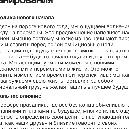
анирования
олика нового начала
дясь на пороге нового года, мы ощущаем волнени
жду на перемены. Это предвкушение наполняет на
ией, именно поэтому многие из нас начинают пис
и и ставить перед собой амбициозные цели.
стоящий год ощущается как возможность начать 
го листа — будь то начало года или другого врем
зка. Мы ассоциируем эти моменты с новыми
ожностями и переменами в жизни. Это можно
снить изменением временной перспективы: мы ка
езагружаем» свою жизнь, оставляя за собой
иональный груз, не желая тащить в лучшее будущ
альное влияние
осфере праздника, где все без конца обменивают
ланиями и планами на будущее, многие из нас о
ебность определить свои цели на наступающий го
, как наши друзья и близкие говорят о своих
ениях: кто-то планирует начать правильно питать