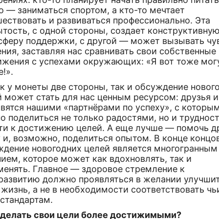
о — заниматься спортом, а кто-то мечтает
шествовать и развиваться профессионально. Эта
ытость, с одной стороны, создает конструктивну
сферу поддержки, с другой — может вызывать чу
ния, заставляя нас сравнивать свои собственные
ижения с успехами окружающих: «Я вот тоже могу
!».
к у монеты две стороны, так и обсуждение новог
 может стать для нас ценным ресурсом: друзья и
овятся нашими «партнёрами по успеху», с которы
о поделиться не только радостями, но и труднос
ути к достижению целей. А еще лучше — помочь д
 и, возможно, поделиться опытом. В конце концов
ждение новогодних целей является многогранным
ием, которое может как вдохновлять, так и
менять. Главное — здоровое стремление к
развитию должно проявляться в желании улучши
жизнь, а не в необходимости соответствовать чь
 стандартам.
сделать свои цели более достижимыми?