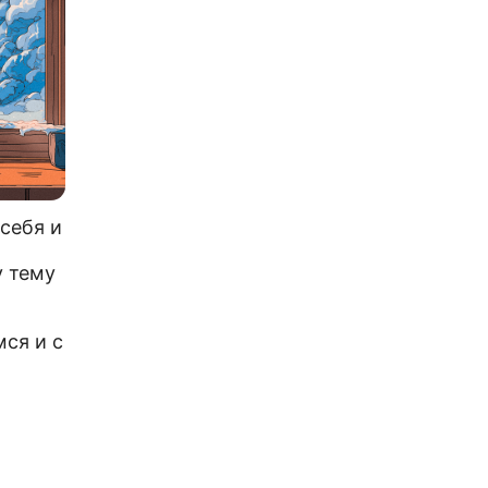
 себя и
у тему
ся и с