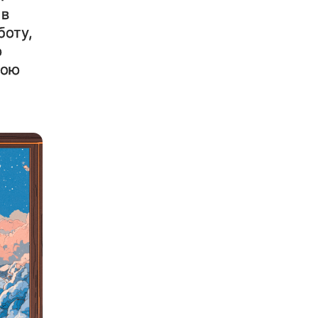
 в
боту,
ю
вою