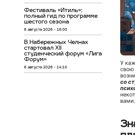
Фестиваль «Итиль»:
полный гид по программе
шестого сезона
6 августа 2026 - 16:00
В Набережных Челнах
стартовал XII
студенческий форум «Лига
Форум»
У каж
6 августа 2026 - 14:10
свою
возн
со с
псих
неко
вами
Зн