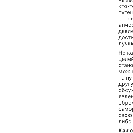
кто-т
путе
откр
атмо
давле
дост
лучше
Но ка
целей
стан
можн
на п
другу
обсу
явлен
обре
само
свою 
либо
Как 