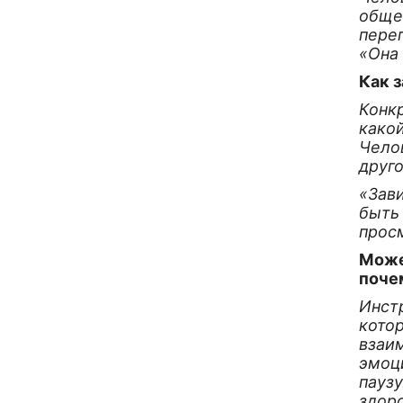
общен
переп
«Она 
Как 
Конкр
какой
Чело
друг
«Зави
быть
прос
Може
поче
Инст
кото
взаим
эмоц
паузу
здор