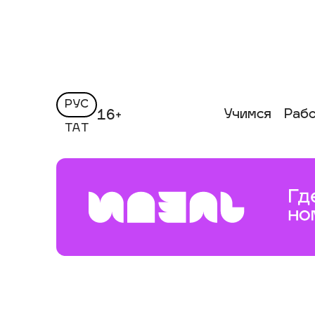
РУС
Учимся
Раб
16+
ТАТ