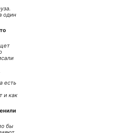
уза.
а один
это
ищет
о
исали
?
а есть
т и как
менили
ло бы
влияют