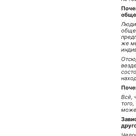
Поче
обще
Люди
обще
пред
же м
индив
Отсю
везд
состо
наход
Поче
Всё,
того,
може
Зави
друг
Челов