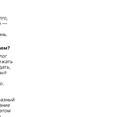
лго,
о —
ань.
аем?
лог
бежать
дать,
был
о.
разный
лание
 этом
.