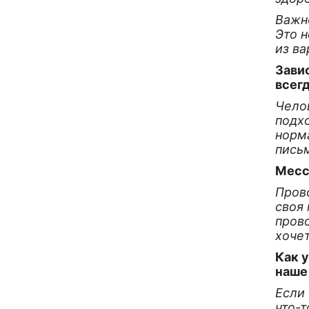
Важно
Это н
из ва
Завис
всег
Челов
подх
норма
пись
Месс
Прово
своя 
прово
хочет
Как 
наше
Если 
что-т