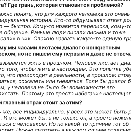
та? Где грань, которая становится проблемой?
ажно понять, что для каждого человека это очень
видуальная история. Кто-то обдумывает ответ до
о — быстро. Кому-то нравится переписка, кому-т
е общение. Раньше люди писали письма и тоже
сали» в них. Сложно назвать какую-то единую гр
му мы часами листаем диалог с конкретным
веком, но не пишем ему первым и даже не отвеч
называется жить в прошлом. Человек листает диа
о того, чтобы жить в настоящем. Это попытка у
го, что происходит в реальности, в прошлое: стра
аться, сожалеть или гневаться. Если бы диалог 
м, у человека не было бы возможности его
истать. Поэтому это просто избегание настоящег
 главный страх стоит за этим?
 же, все индивидуально, у всех это может быть 
. И это может быть не только он, а просто неже
ься с человеком. Но по какой-то причине тот об
ворит. Нужно смотреть в каждом случае отдельно