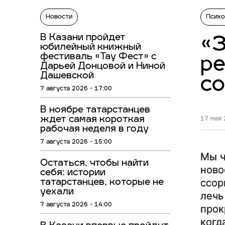
Новости
Психо
В Казани пройдет
«З
юбилейный книжный
фестиваль «Тау Фест» с
ре
Дарьей Донцовой и Ниной
Дашевской
с
7 августа 2026 - 17:00
В ноябре татарстанцев
ждет самая короткая
17 мая 
рабочая неделя в году
7 августа 2026 - 15:00
Мы ч
Остаться, чтобы найти
ново
себя: истории
ссор
татарстанцев, которые не
уехали
лечь
7 августа 2026 - 14:00
прок
когд