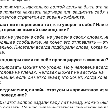
 понимать, насколько долгой должна быть эта па
е попытка наказать партнера или защитить себя, 
риантов стратегии во время конфликта.
ает ли в переписке тот, кто уверен в себе? Или 
да признак низкой самооценки?
ек не уверен в себе, не уверен в своих словах, 
одящее сообщение, не хочет его отправлять — эт
льно. Писатели всегда подбирали слова, когда п
ма.
енджеры сами по себе провоцируют зависание
цировать может что угодно. Но у человека всегд
голова на плечах. Человек может не вестись на
кации, если он четко знает, что хочет, когда хоче
.
уведомления, онлайн-статусы и «прочитано» из
 поведение?
бы этот вопрос задали пару лет назад, можно бы
о сказать. Сейчас онлайн-статусы уже никак не 