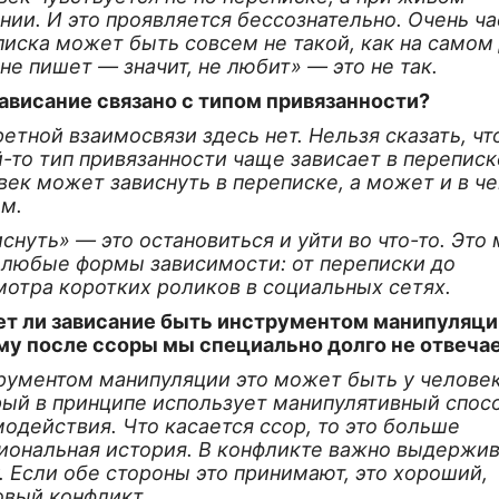
ии. И это проявляется бессознательно. Очень ча
иска может быть совсем не такой, как на самом
не пишет — значит, не любит» — это не так.
зависание связано с типом привязанности?
етной взаимосвязи здесь нет. Нельзя сказать, чт
-то тип привязанности чаще зависает в переписк
век может зависнуть в переписке, а может и в ч
ом.
снуть» — это остановиться и уйти во что-то. Это
 любые формы зависимости: от переписки до
мотра коротких роликов в социальных сетях.
т ли зависание быть инструментом манипуляци
му после ссоры мы специально долго не отвеча
рументом манипуляции это может быть у человек
рый в принципе использует манипулятивный спос
одействия. Что касается ссор, то это больше
иональная история. В конфликте важно выдержив
. Если обе стороны это принимают, это хороший,
овый конфликт.