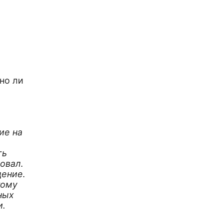
но ли
ие на
ть
ровал.
дение.
тому
ных
и.