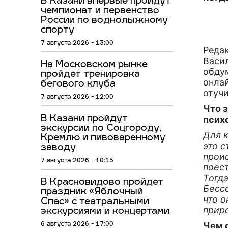
В Казани впервые пройдут
чемпионат и первенство
России по воднолыжному
спорту
7 августа 2026 - 13:00
Реда
Васи
На Московском рынке
обду
пройдет тренировка
онла
бегового клуба
отучи
7 августа 2026 - 12:00
Что з
В Казани пройдут
псих
экскурсии по Соцгороду,
Для 
Кремлю и пивоваренному
это с
заводу
прои
7 августа 2026 - 10:15
поест
Тогд
В Красновидово пройдет
Бессо
праздник «Яблочный
что 
Спас» с театральными
прир
экскурсиями и концертами
Чем 
6 августа 2026 - 17:00