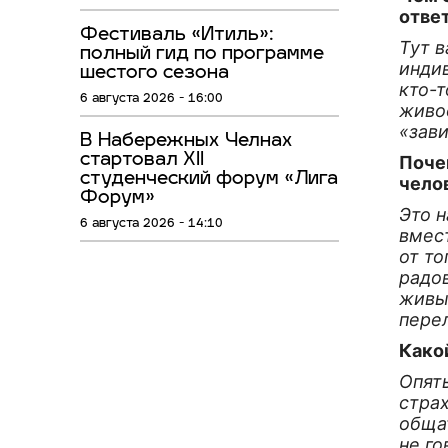
отве
Фестиваль «Итиль»:
Тут в
полный гид по программе
инди
шестого сезона
кто-т
6 августа 2026 - 16:00
живо
«зави
В Набережных Челнах
стартовал XII
Поче
студенческий форум «Лига
чело
Форум»
Это 
6 августа 2026 - 14:10
вмест
от то
радов
живы
перел
Какой
Опять
страх
общат
не го