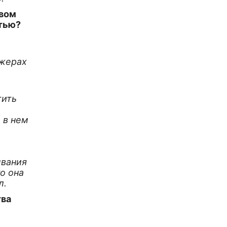
ивом
тью?
джерах
тить
 в нем
ывания
то она
л.
тва