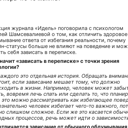
кция журнала «Идель» поговорила с психологом
лей Шамсевалиевой о том, как отличить здоровое
мывание ответа от избегания реальности, почему
йн-статусы больше не влияют на поведение и мож
ть себя зависать в переписке.
начит «зависать в переписке» с точки зрения
ологии?
каждого это отдельная история. Обращать вниман
тоит, если зависание мешает тому, что должно
сходить в жизни. Например, человек может забы
ь, вовремя лечь спать или сделать то, что плани
а это можно рассматривать как избегающее пове
знательно человек избегает чего-то важного, по
оно слишком сложное. Если же это касается обыч
одных процессов, речь может идти о зависимост
отличается зависание от обычного обдумывания