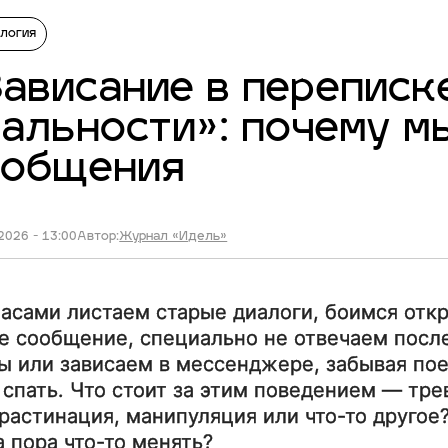
логия
ависание в переписк
альности»: почему м
ообщения
2026 - 13:00
Автор:
Журнал «Идель»
асами листаем старые диалоги, боимся отк
е сообщение, специально не отвечаем посл
ы или зависаем в мессенджере, забывая пое
 спать. Что стоит за этим поведением — тре
растинация, манипуляция или что-то другое
а пора что-то менять?