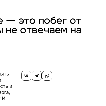
е — это побег от
ы не отвечаем на
рыть
е
сть и
вога,
? И