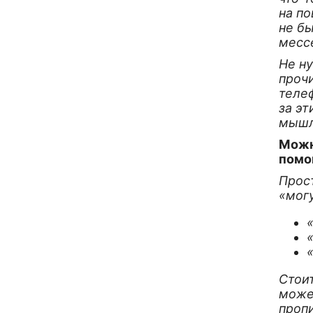
на по
не бы
месс
Не н
прочи
телеф
за эт
мышл
Можн
помо
Прост
«могу
Стоит
може
пропи