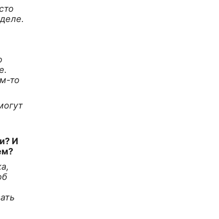
сто
 деле.
о
е.
ем-то
 могут
и? И
ем?
а,
об
ать