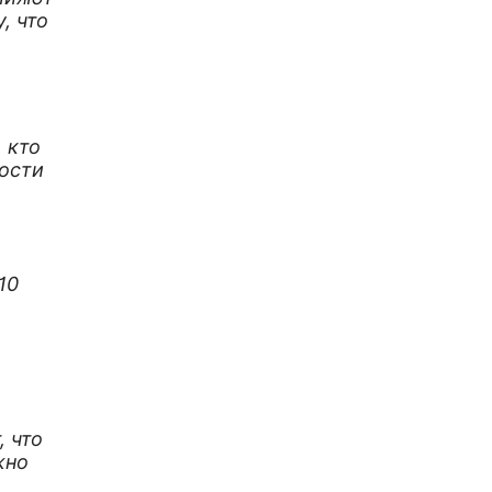
, что
 кто
кости
10
.
, что
жно