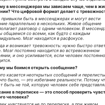
му в мессенджерах мы зависаем чаще, чем в ж
нии? Что цифровой формат делает с тревожнос
 привыкли быть в мессенджерах и могут вести
ние параллельно в нескольких. Живое общение
полагает разговор с одним человеком. В мессен
ы общаемся со всеми, как будто с каждым
идуально. Мозг находится в расфокусе.
да и возникает тревожность: нужно быстро отве
е. Мозг постоянно находится во встревоженном
янии, и оно усиливается, если человек постоянно
ится.
му мы боимся открыть сообщение?
 что касается неоткрытых сообщений и перелист
 что было, — это избегание реальности. Потому ч
т быть не той, которую человек себе представля
сание в переписке — это способ проверить чувс
ого человека?
ек чувствуется не по переписке, а при живом