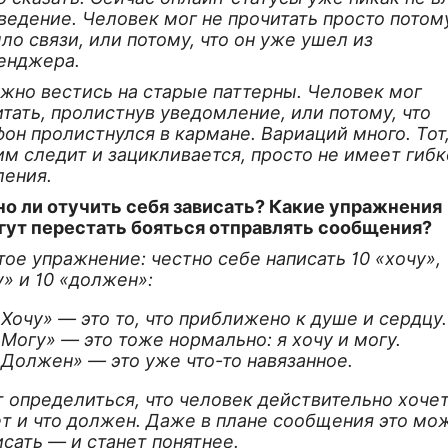
ведение. Человек мог не прочитать просто потому
ло связи, или потому, что он уже ушел из
енджера.
ужно вестись на старые паттерны. Человек мог
тать, пролистнув уведомление, или потому, что
он пролистнулся в кармане. Вариаций много. Тот,
им следит и зацикливается, просто не имеет гиб
ения.
о ли отучить себя зависать? Какие упражнения
гут перестать бояться отправлять сообщения?
ое упражнение: честно себе написать 10 «хочу», 
» и 10 «должен»:
«Хочу» — это то, что приближено к душе и сердцу
«Могу» — это тоже нормально: я хочу и могу.
«Должен» — это уже что-то навязанное.
 определиться, что человек действительно хочет
т и что должен. Даже в плане сообщения это мо
сать — и станет понятнее.