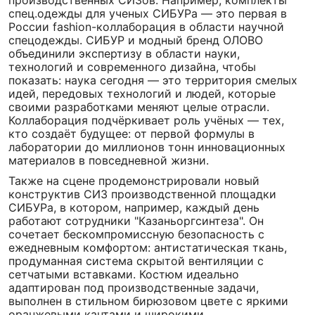
производственных СИЗов. Например, комплекты
спец.одежды для ученых СИБУРа — это первая в
России fashion-коллаборация в области научной
спецодежды. СИБУР и модный бренд ОЛОВО
объединили экспертизу в области науки,
технологий и современного дизайна, чтобы
показать: наука сегодня — это территория смелых
идей, передовых технологий и людей, которые
своими разработками меняют целые отрасли.
Коллаборация подчёркивает роль учёных — тех,
кто создаёт будущее: от первой формулы в
лаборатории до миллионов тонн инновационных
материалов в повседневной жизни.
Также на сцене продемонстрировали новый
конструктив СИЗ производственной площадки
СИБУРа, в котором, например, каждый день
работают сотрудники "Казаньоргсинтеза". Он
сочетает бескомпромиссную безопасность с
ежедневным комфортом: антистатическая ткань,
продуманная система скрытой вентиляции с
сетчатыми вставками. Костюм идеально
адаптирован под производственные задачи,
выполнен в стильном бирюзовом цвете с яркими
оранжевыми кантами и широкими