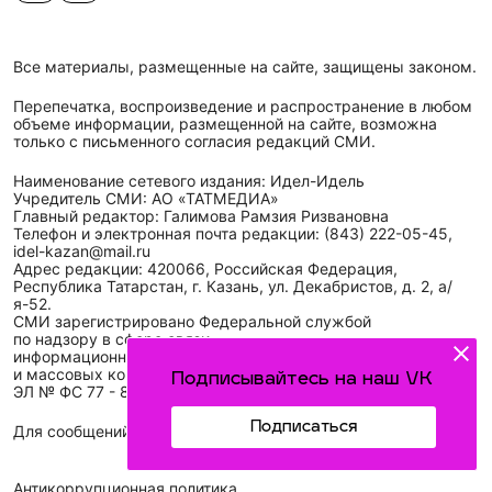
Все материалы, размещенные на сайте, защищены законом.
Перепечатка, воспроизведение и распространение в любом
объеме информации, размещенной на сайте, возможна
только с письменного согласия редакций СМИ.
Наименование сетевого издания: Идел-Идель
Учредитель СМИ: АО «ТАТМЕДИА»
Главный редактор: Галимова Рамзия Ризвановна
Телефон и электронная почта редакции: (843) 222-05-45,
idel-kazan@mail.ru
Адрес редакции: 420066, Российская Федерация,
Республика Татарстан, г. Казань, ул. Декабристов, д. 2, а/
я-52.
СМИ зарегистрировано Федеральной службой
по надзору в сфере связи,
информационных технологий
и массовых коммуникаций (Роскомнадзор)
Подписывайтесь на наш VK
ЭЛ № ФС 77 - 89431 от 14.05.2025
Подписаться
Для сообщений о фактах коррупции: idel-kazan@mail.ru
Антикоррупционная политика