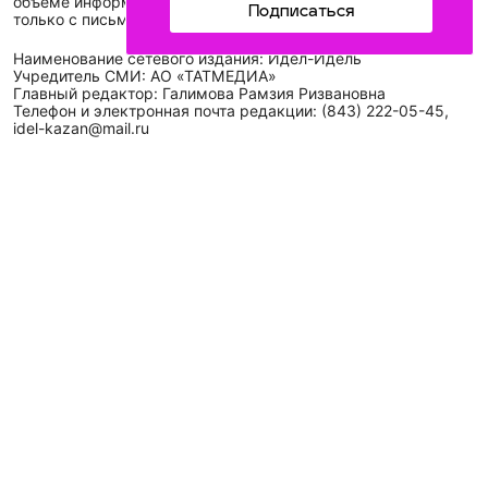
объеме информации, размещенной на сайте, возможна
Подписаться
только с письменного согласия редакций СМИ.
Наименование сетевого издания: Идел-Идель
Учредитель СМИ: АО «ТАТМЕДИА»
Главный редактор: Галимова Рамзия Ризвановна
Телефон и электронная почта редакции: (843) 222-05-45,
idel-kazan@mail.ru
Адрес редакции: 420066, Российская Федерация,
Республика Татарстан, г. Казань, ул. Декабристов, д. 2, а/
я-52.
СМИ зарегистрировано Федеральной службой
по надзору в сфере связи,
информационных технологий
и массовых коммуникаций (Роскомнадзор)
ЭЛ № ФС 77 - 89431 от 14.05.2025
Для сообщений о фактах коррупции: idel-kazan@mail.ru
Антикоррупционная политика
АО «ТАТМЕДИА» использует «cookie»
для персонализации
сервисов и удобства пользователей сайтом. Использование
«cookie» можно отменить в настройках браузера.
Политика конфиденциальности