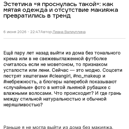
Эстетика «я проснулась такой»: как
мятая одежда и отсутствие макияжа
превратились в тренд
6 июня 2026 - 22:47
Автор:
Лиана Валиуллина
Ещё пару лет назад выйти из дома без тонального
крема или в не свежевыглаженной футболке
считалось если не моветоном, то признаком
усталости или лени. Сейчас — это модно. Соцсети
пестрят хештегами #cleangirl, #no_makeup и
#небрежность, а блогеры наперебой показывают
«случайные» фото в мятой льняной рубашке с
влажными волосами. Что происходит? И где грань
между стильной натуральностью и обычной
неряшливостью?
Раньше я не могла выйти из дома без макияжа.