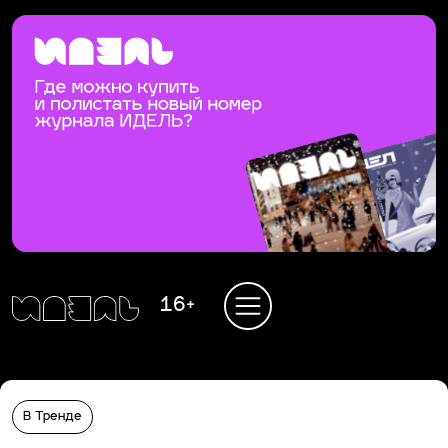
16+
В Тренде