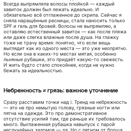
Всегда выпрямляла волосы плойкой — каждый
завиток должен был лежать идеально. И
обязательно всё отглаженное до скрипа. Сейчас я
сняла наращённые ресницы, стала наносить только
SPF и гель для бровей. Волосы не выпрямляю, а
оставляю естественный завиток — как после пляжа
или даже слегка влажные после душа. На глажку
тоже не трачу время: понятно, что если вещь
выглядит как из одного места — это уже неопрятно.
Но если она в каких-то местах мятая, особенно
льняные рубашки, это придаёт какую-то свежесть.
И жить будто стало спокойнее, когда не нужно
бежать за идеальностью.
Небрежность ≠ грязь: важное уточнение
Сразу расставим точки над i. Тренд на небрежность
— это не про немытую голову, грязные ногти или
пятна на одежде. Это про демонстративное
отсутствие усилий там, где раньше их требовалось
много. Выглаженная рубашка навыпуск с парой
неслучайных заломов — да. Но с пятном от борща