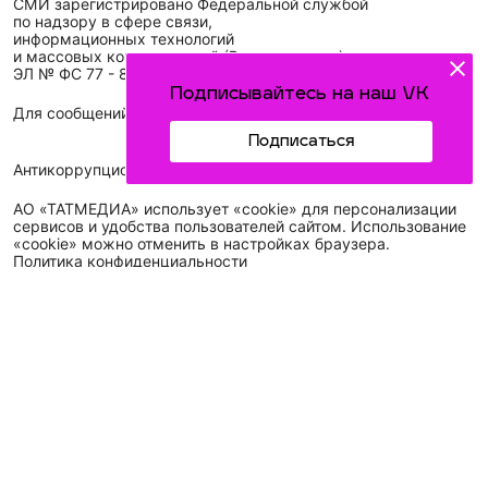
СМИ зарегистрировано Федеральной службой
по надзору в сфере связи,
информационных технологий
и массовых коммуникаций (Роскомнадзор)
ЭЛ № ФС 77 - 89431 от 14.05.2025
Подписывайтесь на наш VK
Для сообщений о фактах коррупции: idel-kazan@mail.ru
Подписаться
Антикоррупционная политика
АО «ТАТМЕДИА» использует «cookie»
для персонализации
сервисов и удобства пользователей сайтом. Использование
«cookie» можно отменить в настройках браузера.
Политика конфиденциальности
Телефон АО «ТАТМЕДИА»:
(843) 222 09 84
16+